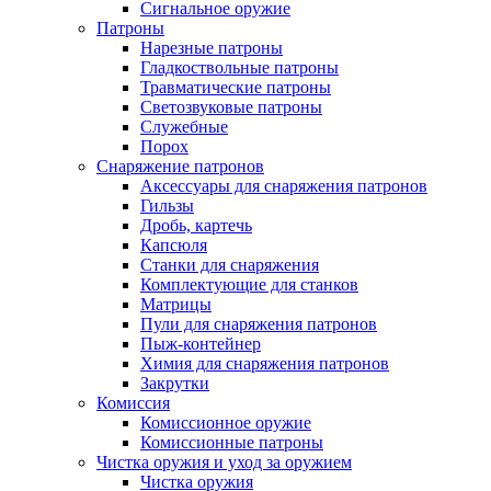
Сигнальное оружие
Патроны
Нарезные патроны
Гладкоствольные патроны
Травматические патроны
Светозвуковые патроны
Служебные
Порох
Снаряжение патронов
Аксессуары для снаряжения патронов
Гильзы
Дробь, картечь
Капсюля
Станки для снаряжения
Комплектующие для станков
Матрицы
Пули для снаряжения патронов
Пыж-контейнер
Химия для снаряжения патронов
Закрутки
Комиссия
Комиссионное оружие
Комиссионные патроны
Чистка оружия и уход за оружием
Чистка оружия