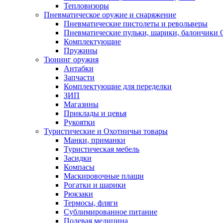
Тепловизоры
Пневматическое оружие и снаряжение
Пневматические пистолеты и револьверы
Пневматические пульки, шарики, балончики
Комплектующие
Пружины
Тюнинг оружия
Антабки
Запчасти
Комплектующие для переделки
ЗИП
Магазины
Приклады и цевья
Рукоятки
Туристические и Охотничьи товары
Манки, приманки
Туристическая мебель
Засидки
Компасы
Маскировочные плащи
Рогатки и шарики
Рюкзаки
Термосы, фляги
Сублимированное питание
Полевая медицина