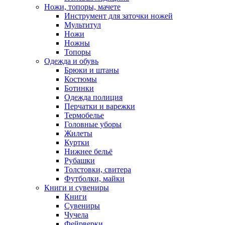
Ножи, топоры, мачете
Инструмент для заточки ножей
Мультитул
Ножи
Ножны
Топоры
Одежда и обувь
Брюки и штаны
Костюмы
Ботинки
Одежда полиция
Перчатки и варежки
Термобелье
Головные уборы
Жилеты
Куртки
Нижнее бельё
Рубашки
Толстовки, свитера
Футболки, майки
Книги и сувениры
Книги
Сувениры
Чучела
Фейрверки