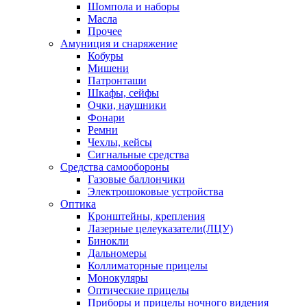
Шомпола и наборы
Масла
Прочее
Амуниция и снаряжение
Кобуры
Мишени
Патронташи
Шкафы, сейфы
Очки, наушники
Фонари
Ремни
Чехлы, кейсы
Сигнальные средства
Средства самообороны
Газовые баллончики
Электрошоковые устройства
Оптика
Кронштейны, крепления
Лазерные целеуказатели(ЛЦУ)
Бинокли
Дальномеры
Коллиматорные прицелы
Монокуляры
Оптические прицелы
Приборы и прицелы ночного видения