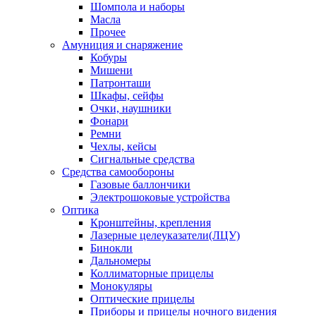
Шомпола и наборы
Масла
Прочее
Амуниция и снаряжение
Кобуры
Мишени
Патронташи
Шкафы, сейфы
Очки, наушники
Фонари
Ремни
Чехлы, кейсы
Сигнальные средства
Средства самообороны
Газовые баллончики
Электрошоковые устройства
Оптика
Кронштейны, крепления
Лазерные целеуказатели(ЛЦУ)
Бинокли
Дальномеры
Коллиматорные прицелы
Монокуляры
Оптические прицелы
Приборы и прицелы ночного видения