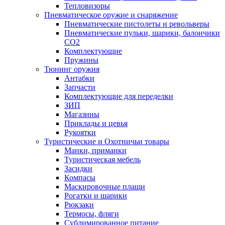
Тепловизоры
Пневматическое оружие и снаряжение
Пневматические пистолеты и револьверы
Пневматические пульки, шарики, балончики
CO2
Комплектующие
Пружины
Тюнинг оружия
Антабки
Запчасти
Комплектующие для переделки
ЗИП
Магазины
Приклады и цевья
Рукоятки
Туристические и Охотничьи товары
Манки, приманки
Туристическая мебель
Засидки
Компасы
Маскировочные плащи
Рогатки и шарики
Рюкзаки
Термосы, фляги
Сублимированное питание