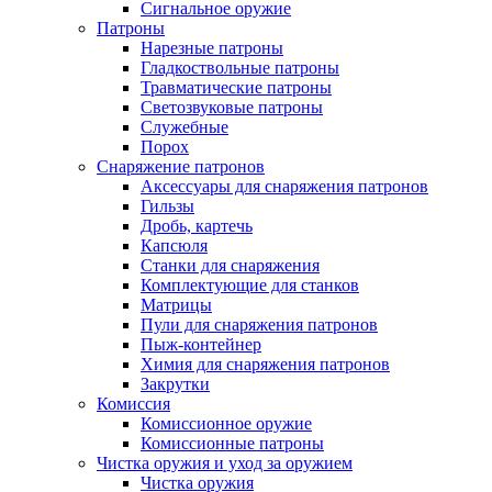
Сигнальное оружие
Патроны
Нарезные патроны
Гладкоствольные патроны
Травматические патроны
Светозвуковые патроны
Служебные
Порох
Снаряжение патронов
Аксессуары для снаряжения патронов
Гильзы
Дробь, картечь
Капсюля
Станки для снаряжения
Комплектующие для станков
Матрицы
Пули для снаряжения патронов
Пыж-контейнер
Химия для снаряжения патронов
Закрутки
Комиссия
Комиссионное оружие
Комиссионные патроны
Чистка оружия и уход за оружием
Чистка оружия