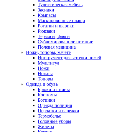
Туристическая мебель
Засидки
Компасы
Маскировочные плащи
Рогатки и шарики
Рюкзаки
Термосы, фляги
Сублимированное питание
Полевая медицина
Ножи, топоры, мачете
Инструмент для заточки ножей
Мультитул
Ножи
Ножны
Топоры
Одежда и обувь
Брюки и штаны
Костюмы
Ботинки
Одежда полиция
Перчатки и варежки
Термобелье
Головные уборы
Жилеты
Куртки