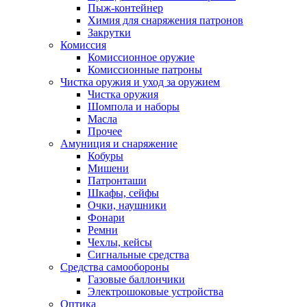
Пыж-контейнер
Химия для снаряжения патронов
Закрутки
Комиссия
Комиссионное оружие
Комиссионные патроны
Чистка оружия и уход за оружием
Чистка оружия
Шомпола и наборы
Масла
Прочее
Амуниция и снаряжение
Кобуры
Мишени
Патронташи
Шкафы, сейфы
Очки, наушники
Фонари
Ремни
Чехлы, кейсы
Сигнальные средства
Средства самообороны
Газовые баллончики
Электрошоковые устройства
Оптика