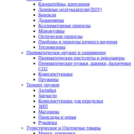
Кронштейны, крепления
Лазерные целеуказатели(ЛЦУ)
Бинокли
Дальномеры
Коллиматорные прицелы
Монокуляры
Оптические прицелы
Приборы и прицелы ночного видения
Тепловизоры
Пневматическое оружие и снаряжение
Пневматические пистолеты и револьверы
Пневматические пульки, шарики, балончики
CO2
Комплектующие
Пружины
Тюнинг оружия
Антабки
Запчасти
Комплектующие для переделки
ЗИП
Магазины
Приклады и цевья
Рукоятки
Туристические и Охотничьи товары
Манки, приманки