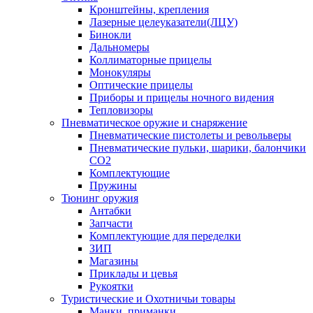
Кронштейны, крепления
Лазерные целеуказатели(ЛЦУ)
Бинокли
Дальномеры
Коллиматорные прицелы
Монокуляры
Оптические прицелы
Приборы и прицелы ночного видения
Тепловизоры
Пневматическое оружие и снаряжение
Пневматические пистолеты и револьверы
Пневматические пульки, шарики, балончики
CO2
Комплектующие
Пружины
Тюнинг оружия
Антабки
Запчасти
Комплектующие для переделки
ЗИП
Магазины
Приклады и цевья
Рукоятки
Туристические и Охотничьи товары
Манки, приманки