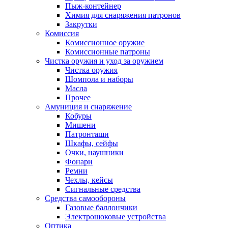
Пыж-контейнер
Химия для снаряжения патронов
Закрутки
Комиссия
Комиссионное оружие
Комиссионные патроны
Чистка оружия и уход за оружием
Чистка оружия
Шомпола и наборы
Масла
Прочее
Амуниция и снаряжение
Кобуры
Мишени
Патронташи
Шкафы, сейфы
Очки, наушники
Фонари
Ремни
Чехлы, кейсы
Сигнальные средства
Средства самообороны
Газовые баллончики
Электрошоковые устройства
Оптика