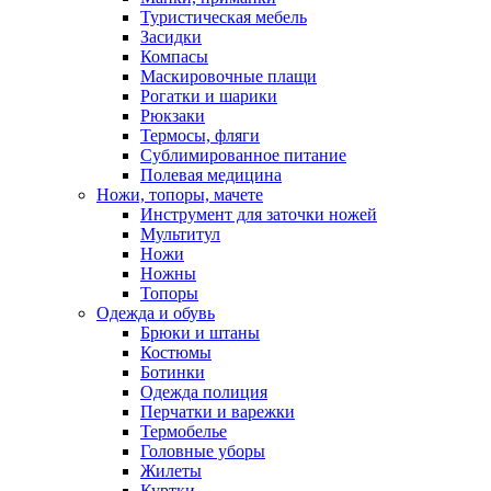
Туристическая мебель
Засидки
Компасы
Маскировочные плащи
Рогатки и шарики
Рюкзаки
Термосы, фляги
Сублимированное питание
Полевая медицина
Ножи, топоры, мачете
Инструмент для заточки ножей
Мультитул
Ножи
Ножны
Топоры
Одежда и обувь
Брюки и штаны
Костюмы
Ботинки
Одежда полиция
Перчатки и варежки
Термобелье
Головные уборы
Жилеты
Куртки