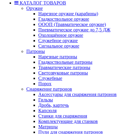
КАТАЛОГ ТОВАРОВ
Оружие
Нарезное оружие (карабины)
Гладкоствольное оружие
ОООП (Травматическое оружие)
Пневматическое оружие до 7,5 ДЖ
Охолощённое оружие
Служебное оружие
Сигнальное оружие
Патроны
Нарезные патроны
Гладкоствольные патроны
Травматические патроны
Светозвуковые патроны
Служебные
Порох
Снаряжение патронов
Аксессуары для снаряжения патронов
Гильзы
Дробь, картечь
Капсюля
Станки для снаряжения
Комплектующие для станков
Матрицы
Пули для снаряжения патронов