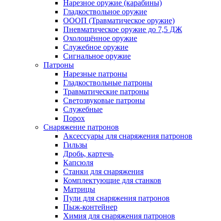
Нарезное оружие (карабины)
Гладкоствольное оружие
ОООП (Травматическое оружие)
Пневматическое оружие до 7,5 ДЖ
Охолощённое оружие
Служебное оружие
Сигнальное оружие
Патроны
Нарезные патроны
Гладкоствольные патроны
Травматические патроны
Светозвуковые патроны
Служебные
Порох
Снаряжение патронов
Аксессуары для снаряжения патронов
Гильзы
Дробь, картечь
Капсюля
Станки для снаряжения
Комплектующие для станков
Матрицы
Пули для снаряжения патронов
Пыж-контейнер
Химия для снаряжения патронов