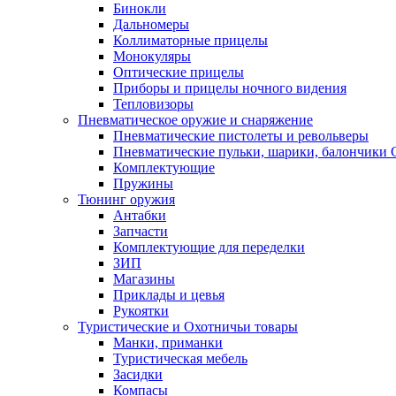
Бинокли
Дальномеры
Коллиматорные прицелы
Монокуляры
Оптические прицелы
Приборы и прицелы ночного видения
Тепловизоры
Пневматическое оружие и снаряжение
Пневматические пистолеты и револьверы
Пневматические пульки, шарики, балончики
Комплектующие
Пружины
Тюнинг оружия
Антабки
Запчасти
Комплектующие для переделки
ЗИП
Магазины
Приклады и цевья
Рукоятки
Туристические и Охотничьи товары
Манки, приманки
Туристическая мебель
Засидки
Компасы