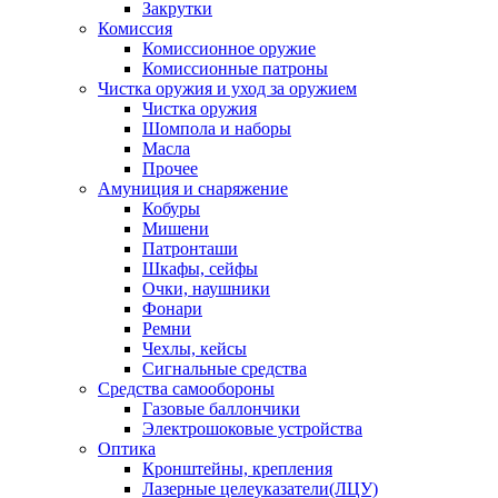
Закрутки
Комиссия
Комиссионное оружие
Комиссионные патроны
Чистка оружия и уход за оружием
Чистка оружия
Шомпола и наборы
Масла
Прочее
Амуниция и снаряжение
Кобуры
Мишени
Патронташи
Шкафы, сейфы
Очки, наушники
Фонари
Ремни
Чехлы, кейсы
Сигнальные средства
Средства самообороны
Газовые баллончики
Электрошоковые устройства
Оптика
Кронштейны, крепления
Лазерные целеуказатели(ЛЦУ)