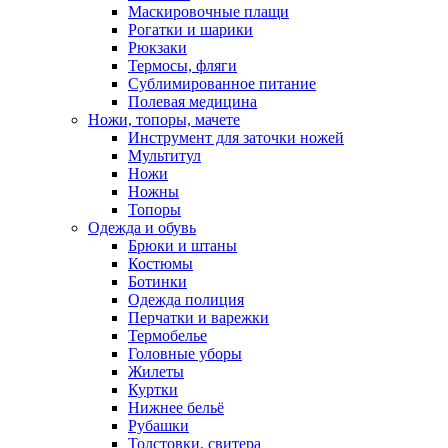
Маскировочные плащи
Рогатки и шарики
Рюкзаки
Термосы, фляги
Сублимированное питание
Полевая медицина
Ножи, топоры, мачете
Инструмент для заточки ножей
Мультитул
Ножи
Ножны
Топоры
Одежда и обувь
Брюки и штаны
Костюмы
Ботинки
Одежда полиция
Перчатки и варежки
Термобелье
Головные уборы
Жилеты
Куртки
Нижнее бельё
Рубашки
Толстовки, свитера