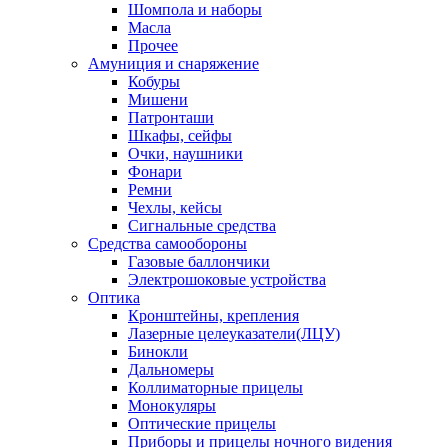
Шомпола и наборы
Масла
Прочее
Амуниция и снаряжение
Кобуры
Мишени
Патронташи
Шкафы, сейфы
Очки, наушники
Фонари
Ремни
Чехлы, кейсы
Сигнальные средства
Средства самообороны
Газовые баллончики
Электрошоковые устройства
Оптика
Кронштейны, крепления
Лазерные целеуказатели(ЛЦУ)
Бинокли
Дальномеры
Коллиматорные прицелы
Монокуляры
Оптические прицелы
Приборы и прицелы ночного видения