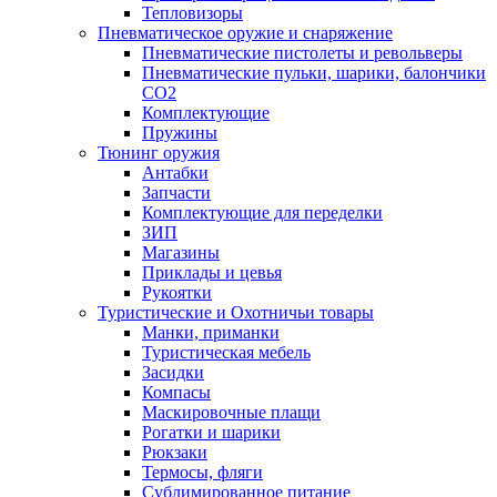
Тепловизоры
Пневматическое оружие и снаряжение
Пневматические пистолеты и револьверы
Пневматические пульки, шарики, балончики
CO2
Комплектующие
Пружины
Тюнинг оружия
Антабки
Запчасти
Комплектующие для переделки
ЗИП
Магазины
Приклады и цевья
Рукоятки
Туристические и Охотничьи товары
Манки, приманки
Туристическая мебель
Засидки
Компасы
Маскировочные плащи
Рогатки и шарики
Рюкзаки
Термосы, фляги
Сублимированное питание