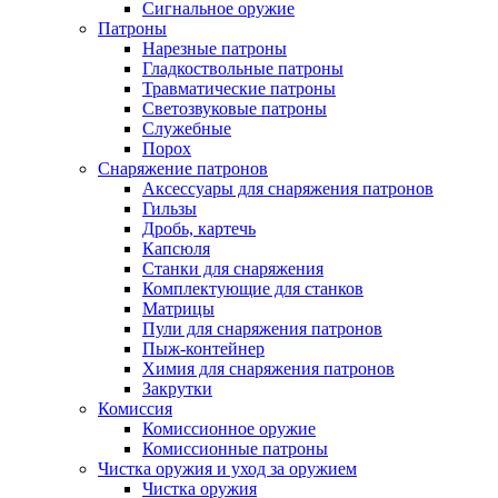
Сигнальное оружие
Патроны
Нарезные патроны
Гладкоствольные патроны
Травматические патроны
Светозвуковые патроны
Служебные
Порох
Снаряжение патронов
Аксессуары для снаряжения патронов
Гильзы
Дробь, картечь
Капсюля
Станки для снаряжения
Комплектующие для станков
Матрицы
Пули для снаряжения патронов
Пыж-контейнер
Химия для снаряжения патронов
Закрутки
Комиссия
Комиссионное оружие
Комиссионные патроны
Чистка оружия и уход за оружием
Чистка оружия