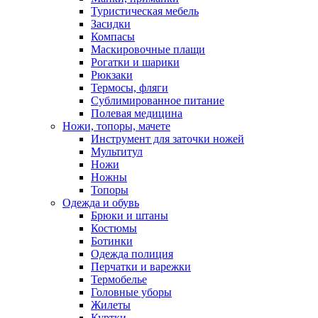
Туристическая мебель
Засидки
Компасы
Маскировочные плащи
Рогатки и шарики
Рюкзаки
Термосы, фляги
Сублимированное питание
Полевая медицина
Ножи, топоры, мачете
Инструмент для заточки ножей
Мультитул
Ножи
Ножны
Топоры
Одежда и обувь
Брюки и штаны
Костюмы
Ботинки
Одежда полиция
Перчатки и варежки
Термобелье
Головные уборы
Жилеты
Куртки