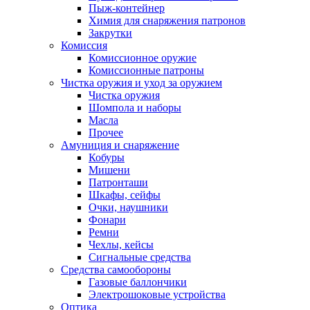
Пыж-контейнер
Химия для снаряжения патронов
Закрутки
Комиссия
Комиссионное оружие
Комиссионные патроны
Чистка оружия и уход за оружием
Чистка оружия
Шомпола и наборы
Масла
Прочее
Амуниция и снаряжение
Кобуры
Мишени
Патронташи
Шкафы, сейфы
Очки, наушники
Фонари
Ремни
Чехлы, кейсы
Сигнальные средства
Средства самообороны
Газовые баллончики
Электрошоковые устройства
Оптика