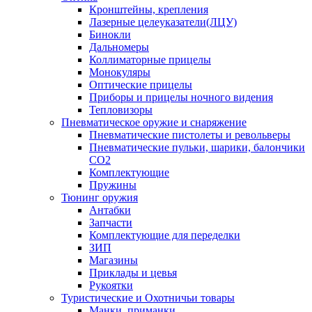
Кронштейны, крепления
Лазерные целеуказатели(ЛЦУ)
Бинокли
Дальномеры
Коллиматорные прицелы
Монокуляры
Оптические прицелы
Приборы и прицелы ночного видения
Тепловизоры
Пневматическое оружие и снаряжение
Пневматические пистолеты и револьверы
Пневматические пульки, шарики, балончики
CO2
Комплектующие
Пружины
Тюнинг оружия
Антабки
Запчасти
Комплектующие для переделки
ЗИП
Магазины
Приклады и цевья
Рукоятки
Туристические и Охотничьи товары
Манки, приманки