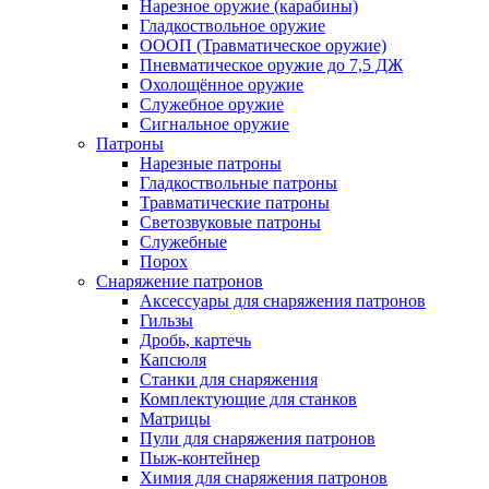
Нарезное оружие (карабины)
Гладкоствольное оружие
ОООП (Травматическое оружие)
Пневматическое оружие до 7,5 ДЖ
Охолощённое оружие
Служебное оружие
Сигнальное оружие
Патроны
Нарезные патроны
Гладкоствольные патроны
Травматические патроны
Светозвуковые патроны
Служебные
Порох
Снаряжение патронов
Аксессуары для снаряжения патронов
Гильзы
Дробь, картечь
Капсюля
Станки для снаряжения
Комплектующие для станков
Матрицы
Пули для снаряжения патронов
Пыж-контейнер
Химия для снаряжения патронов