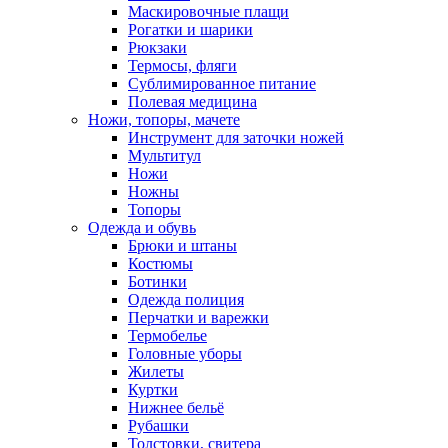
Маскировочные плащи
Рогатки и шарики
Рюкзаки
Термосы, фляги
Сублимированное питание
Полевая медицина
Ножи, топоры, мачете
Инструмент для заточки ножей
Мультитул
Ножи
Ножны
Топоры
Одежда и обувь
Брюки и штаны
Костюмы
Ботинки
Одежда полиция
Перчатки и варежки
Термобелье
Головные уборы
Жилеты
Куртки
Нижнее бельё
Рубашки
Толстовки, свитера