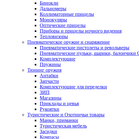
Бинокли
Дальномеры
Коллиматорные прицелы
Монокуляры
Оптические прицелы
Приборы и прицелы ночного видения
Тепловизоры
Пневматическое оружие и снаряжение
Пневматические пистолеты и револьверы
Пневматические пульки, шарики, балончики
Комплектующие
Пружины
Тюнинг оружия
Антабки
Запчасти
Комплектующие для переделки
ЗИП
Магазины
Приклады и цевья
Рукоятки
Туристические и Охотничьи товары
Манки, приманки
Туристическая мебель
Засидки
Компасы