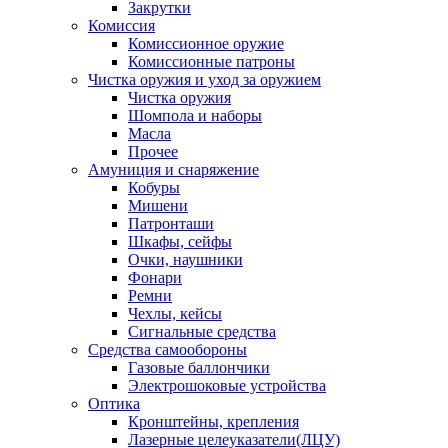
Закрутки
Комиссия
Комиссионное оружие
Комиссионные патроны
Чистка оружия и уход за оружием
Чистка оружия
Шомпола и наборы
Масла
Прочее
Амуниция и снаряжение
Кобуры
Мишени
Патронташи
Шкафы, сейфы
Очки, наушники
Фонари
Ремни
Чехлы, кейсы
Сигнальные средства
Средства самообороны
Газовые баллончики
Электрошоковые устройства
Оптика
Кронштейны, крепления
Лазерные целеуказатели(ЛЦУ)