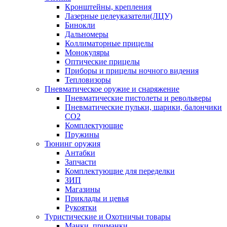
Кронштейны, крепления
Лазерные целеуказатели(ЛЦУ)
Бинокли
Дальномеры
Коллиматорные прицелы
Монокуляры
Оптические прицелы
Приборы и прицелы ночного видения
Тепловизоры
Пневматическое оружие и снаряжение
Пневматические пистолеты и револьверы
Пневматические пульки, шарики, балончики
CO2
Комплектующие
Пружины
Тюнинг оружия
Антабки
Запчасти
Комплектующие для переделки
ЗИП
Магазины
Приклады и цевья
Рукоятки
Туристические и Охотничьи товары
Манки, приманки