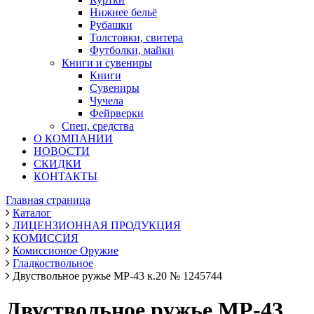
Нижнее бельё
Рубашки
Толстовки, свитера
Футболки, майки
Книги и сувениры
Книги
Сувениры
Чучела
Фейрверки
Спец. средства
О КОМПАНИИ
НОВОСТИ
СКИДКИ
КОНТАКТЫ
Главная страница
Каталог
ЛИЦЕНЗИОННАЯ ПРОДУКЦИЯ
КОМИССИЯ
Комиссионое Оружие
Гладкоствольное
Двуствольное ружье МР-43 к.20 № 1245744
Двуствольное ружье МР-43