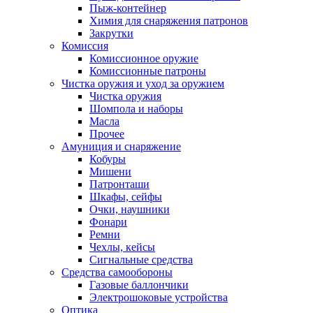
Пыж-контейнер
Химия для снаряжения патронов
Закрутки
Комиссия
Комиссионное оружие
Комиссионные патроны
Чистка оружия и уход за оружием
Чистка оружия
Шомпола и наборы
Масла
Прочее
Амуниция и снаряжение
Кобуры
Мишени
Патронташи
Шкафы, сейфы
Очки, наушники
Фонари
Ремни
Чехлы, кейсы
Сигнальные средства
Средства самообороны
Газовые баллончики
Электрошоковые устройства
Оптика