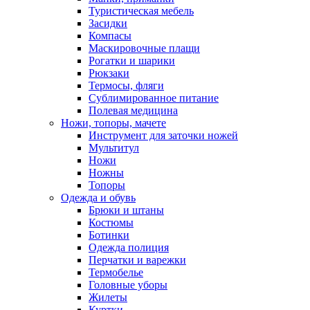
Туристическая мебель
Засидки
Компасы
Маскировочные плащи
Рогатки и шарики
Рюкзаки
Термосы, фляги
Сублимированное питание
Полевая медицина
Ножи, топоры, мачете
Инструмент для заточки ножей
Мультитул
Ножи
Ножны
Топоры
Одежда и обувь
Брюки и штаны
Костюмы
Ботинки
Одежда полиция
Перчатки и варежки
Термобелье
Головные уборы
Жилеты
Куртки