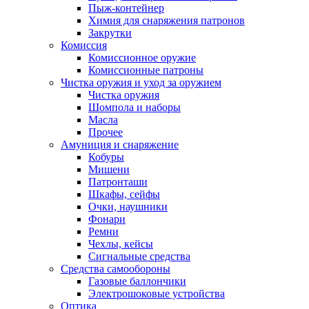
Пыж-контейнер
Химия для снаряжения патронов
Закрутки
Комиссия
Комиссионное оружие
Комиссионные патроны
Чистка оружия и уход за оружием
Чистка оружия
Шомпола и наборы
Масла
Прочее
Амуниция и снаряжение
Кобуры
Мишени
Патронташи
Шкафы, сейфы
Очки, наушники
Фонари
Ремни
Чехлы, кейсы
Сигнальные средства
Средства самообороны
Газовые баллончики
Электрошоковые устройства
Оптика