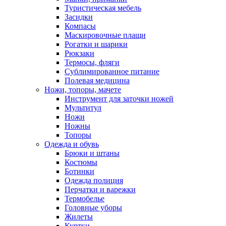
Туристическая мебель
Засидки
Компасы
Маскировочные плащи
Рогатки и шарики
Рюкзаки
Термосы, фляги
Сублимированное питание
Полевая медицина
Ножи, топоры, мачете
Инструмент для заточки ножей
Мультитул
Ножи
Ножны
Топоры
Одежда и обувь
Брюки и штаны
Костюмы
Ботинки
Одежда полиция
Перчатки и варежки
Термобелье
Головные уборы
Жилеты
Куртки