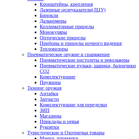
Кронштейны, крепления
Лазерные целеуказатели(ЛЦУ)
Бинокли
Дальномеры
Коллиматорные прицелы
Монокуляры
Оптические прицелы
Приборы и прицелы ночного видения
Тепловизоры
Пневматическое оружие и снаряжение
Пневматические пистолеты и револьверы
Пневматические пульки, шарики, балончики
CO2
Комплектующие
Пружины
Тюнинг оружия
Антабки
Запчасти
Комплектующие для переделки
ЗИП
Магазины
Приклады и цевья
Рукоятки
Туристические и Охотничьи товары
Манки, приманки