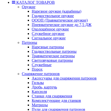
КАТАЛОГ ТОВАРОВ
Оружие
Нарезное оружие (карабины)
Гладкоствольное оружие
ОООП (Травматическое оружие)
Пневматическое оружие до 7,5 ДЖ
Охолощённое оружие
Служебное оружие
Сигнальное оружие
Патроны
Нарезные патроны
Гладкоствольные патроны
Травматические патроны
Светозвуковые патроны
Служебные
Порох
Снаряжение патронов
Аксессуары для снаряжения патронов
Гильзы
Дробь, картечь
Капсюля
Станки для снаряжения
Комплектующие для станков
Матрицы
Пули для снаряжения патронов