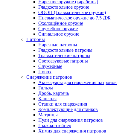
Нарезное оружие (карабины)
Гладкоствольное оружие
ОООП (Травматическое оружие)
Пневматическое оружие до 7,5 ДЖ
Охолощённое оружие
Служебное оружие
Сигнальное оружие
Патроны
Нарезные патроны
Гладкоствольные патроны
Травматические патроны
Светозвуковые патроны
Служебные
Порох
Снаряжение патронов
Аксессуары для снаряжения патронов
Гильзы
Дробь, картечь
Капсюля
Станки для снаряжения
Комплектующие для станков
Матрицы
Пули для снаряжения патронов
Пыж-контейнер
Химия для снаряжения патронов