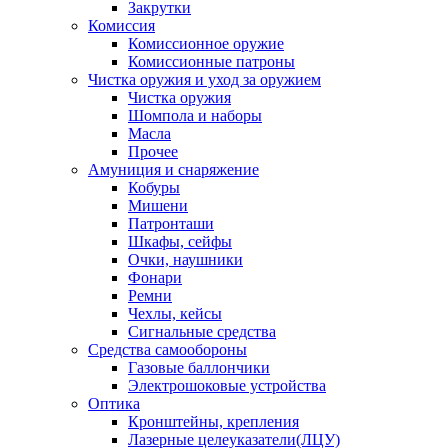
Закрутки
Комиссия
Комиссионное оружие
Комиссионные патроны
Чистка оружия и уход за оружием
Чистка оружия
Шомпола и наборы
Масла
Прочее
Амуниция и снаряжение
Кобуры
Мишени
Патронташи
Шкафы, сейфы
Очки, наушники
Фонари
Ремни
Чехлы, кейсы
Сигнальные средства
Средства самообороны
Газовые баллончики
Электрошоковые устройства
Оптика
Кронштейны, крепления
Лазерные целеуказатели(ЛЦУ)