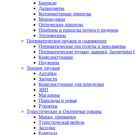
Бинокли
Дальномеры
Коллиматорные прицелы
Монокуляры
Оптические прицелы
Приборы и прицелы ночного видения
Тепловизоры
Пневматическое оружие и снаряжение
Пневматические пистолеты и револьверы
Пневматические пульки, шарики, балончики
Комплектующие
Пружины
Тюнинг оружия
Антабки
Запчасти
Комплектующие для переделки
ЗИП
Магазины
Приклады и цевья
Рукоятки
Туристические и Охотничьи товары
Манки, приманки
Туристическая мебель
Засидки
Компасы