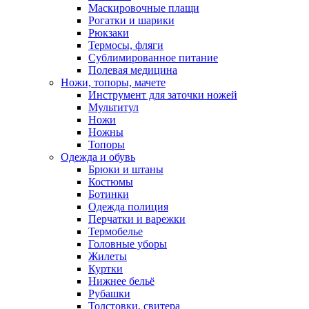
Маскировочные плащи
Рогатки и шарики
Рюкзаки
Термосы, фляги
Сублимированное питание
Полевая медицина
Ножи, топоры, мачете
Инструмент для заточки ножей
Мультитул
Ножи
Ножны
Топоры
Одежда и обувь
Брюки и штаны
Костюмы
Ботинки
Одежда полиция
Перчатки и варежки
Термобелье
Головные уборы
Жилеты
Куртки
Нижнее бельё
Рубашки
Толстовки, свитера