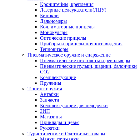
Кронштейны, крепления
Лазерные целеуказатели(ЛЦУ)
Бинокли
Дальномеры
Коллиматорные прицелы
Монокуляры
Оптические прицелы
Приборы и прицелы ночного видения
Тепловизоры
Пневматическое оружие и снаряжение
Пневматические пистолеты и револьверы
Пневматические пульки, шарики, балончики
CO2
Комплектующие
Пружины
Тюнинг оружия
Антабки
Запчасти
Комплектующие для переделки
ЗИП
Магазины
Приклады и цевья
Рукоятки
Туристические и Охотничьи товары
Манки, приманки