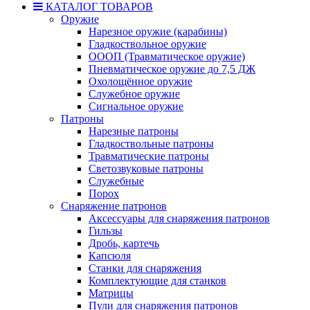
КАТАЛОГ ТОВАРОВ
Оружие
Нарезное оружие (карабины)
Гладкоствольное оружие
ОООП (Травматическое оружие)
Пневматическое оружие до 7,5 ДЖ
Охолощённое оружие
Служебное оружие
Сигнальное оружие
Патроны
Нарезные патроны
Гладкоствольные патроны
Травматические патроны
Светозвуковые патроны
Служебные
Порох
Снаряжение патронов
Аксессуары для снаряжения патронов
Гильзы
Дробь, картечь
Капсюля
Станки для снаряжения
Комплектующие для станков
Матрицы
Пули для снаряжения патронов