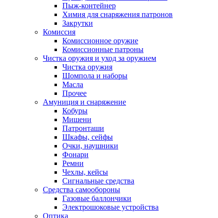
Пыж-контейнер
Химия для снаряжения патронов
Закрутки
Комиссия
Комиссионное оружие
Комиссионные патроны
Чистка оружия и уход за оружием
Чистка оружия
Шомпола и наборы
Масла
Прочее
Амуниция и снаряжение
Кобуры
Мишени
Патронташи
Шкафы, сейфы
Очки, наушники
Фонари
Ремни
Чехлы, кейсы
Сигнальные средства
Средства самообороны
Газовые баллончики
Электрошоковые устройства
Оптика