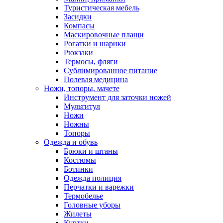
Туристическая мебель
Засидки
Компасы
Маскировочные плащи
Рогатки и шарики
Рюкзаки
Термосы, фляги
Сублимированное питание
Полевая медицина
Ножи, топоры, мачете
Инструмент для заточки ножей
Мультитул
Ножи
Ножны
Топоры
Одежда и обувь
Брюки и штаны
Костюмы
Ботинки
Одежда полиция
Перчатки и варежки
Термобелье
Головные уборы
Жилеты
Куртки