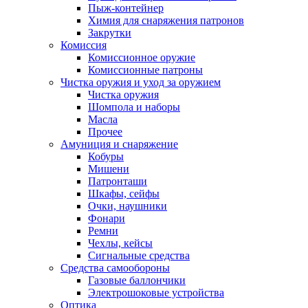
Пыж-контейнер
Химия для снаряжения патронов
Закрутки
Комиссия
Комиссионное оружие
Комиссионные патроны
Чистка оружия и уход за оружием
Чистка оружия
Шомпола и наборы
Масла
Прочее
Амуниция и снаряжение
Кобуры
Мишени
Патронташи
Шкафы, сейфы
Очки, наушники
Фонари
Ремни
Чехлы, кейсы
Сигнальные средства
Средства самообороны
Газовые баллончики
Электрошоковые устройства
Оптика