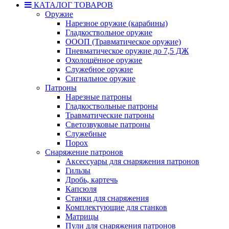
КАТАЛОГ ТОВАРОВ
Оружие
Нарезное оружие (карабины)
Гладкоствольное оружие
ОООП (Травматическое оружие)
Пневматическое оружие до 7,5 ДЖ
Охолощённое оружие
Служебное оружие
Сигнальное оружие
Патроны
Нарезные патроны
Гладкоствольные патроны
Травматические патроны
Светозвуковые патроны
Служебные
Порох
Снаряжение патронов
Аксессуары для снаряжения патронов
Гильзы
Дробь, картечь
Капсюля
Станки для снаряжения
Комплектующие для станков
Матрицы
Пули для снаряжения патронов