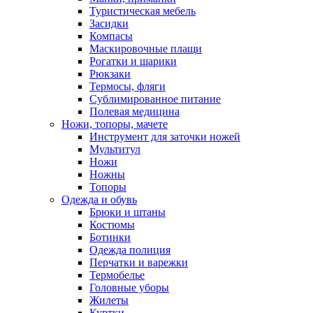
Туристическая мебель
Засидки
Компасы
Маскировочные плащи
Рогатки и шарики
Рюкзаки
Термосы, фляги
Сублимированное питание
Полевая медицина
Ножи, топоры, мачете
Инструмент для заточки ножей
Мультитул
Ножи
Ножны
Топоры
Одежда и обувь
Брюки и штаны
Костюмы
Ботинки
Одежда полиция
Перчатки и варежки
Термобелье
Головные уборы
Жилеты
Куртки