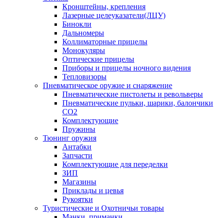
Кронштейны, крепления
Лазерные целеуказатели(ЛЦУ)
Бинокли
Дальномеры
Коллиматорные прицелы
Монокуляры
Оптические прицелы
Приборы и прицелы ночного видения
Тепловизоры
Пневматическое оружие и снаряжение
Пневматические пистолеты и револьверы
Пневматические пульки, шарики, балончики
CO2
Комплектующие
Пружины
Тюнинг оружия
Антабки
Запчасти
Комплектующие для переделки
ЗИП
Магазины
Приклады и цевья
Рукоятки
Туристические и Охотничьи товары
Манки, приманки