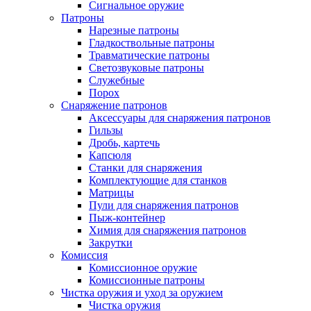
Сигнальное оружие
Патроны
Нарезные патроны
Гладкоствольные патроны
Травматические патроны
Светозвуковые патроны
Служебные
Порох
Снаряжение патронов
Аксессуары для снаряжения патронов
Гильзы
Дробь, картечь
Капсюля
Станки для снаряжения
Комплектующие для станков
Матрицы
Пули для снаряжения патронов
Пыж-контейнер
Химия для снаряжения патронов
Закрутки
Комиссия
Комиссионное оружие
Комиссионные патроны
Чистка оружия и уход за оружием
Чистка оружия