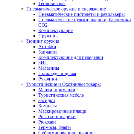
Тепловизоры
Пневматическое оружие и снаряжение
Пневматические пистолеты и револьверы
Пневматические пульки, шарики, балончики
CO2
Комплектующие
Пружины
Тюнинг оружия
Антабки
Запчасти
Комплектующие для переделки
ЗИП
Магазины
Приклады и цевья
Рукоятки
Туристические и Охотничьи товары
Манки, приманки
Туристическая мебель
Засидки
Компасы
Маскировочные плащи
Рогатки и шарики
Рюкзаки
Термосы, фляги
Сублимированное питание