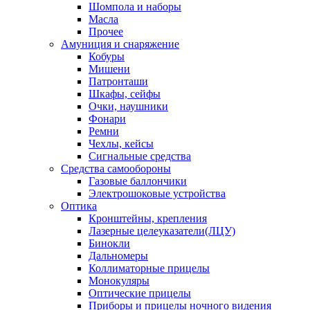
Шомпола и наборы
Масла
Прочее
Амуниция и снаряжение
Кобуры
Мишени
Патронташи
Шкафы, сейфы
Очки, наушники
Фонари
Ремни
Чехлы, кейсы
Сигнальные средства
Средства самообороны
Газовые баллончики
Электрошоковые устройства
Оптика
Кронштейны, крепления
Лазерные целеуказатели(ЛЦУ)
Бинокли
Дальномеры
Коллиматорные прицелы
Монокуляры
Оптические прицелы
Приборы и прицелы ночного видения