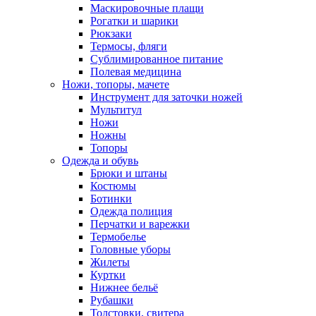
Маскировочные плащи
Рогатки и шарики
Рюкзаки
Термосы, фляги
Сублимированное питание
Полевая медицина
Ножи, топоры, мачете
Инструмент для заточки ножей
Мультитул
Ножи
Ножны
Топоры
Одежда и обувь
Брюки и штаны
Костюмы
Ботинки
Одежда полиция
Перчатки и варежки
Термобелье
Головные уборы
Жилеты
Куртки
Нижнее бельё
Рубашки
Толстовки, свитера