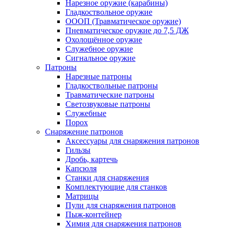
Нарезное оружие (карабины)
Гладкоствольное оружие
ОООП (Травматическое оружие)
Пневматическое оружие до 7,5 ДЖ
Охолощённое оружие
Служебное оружие
Сигнальное оружие
Патроны
Нарезные патроны
Гладкоствольные патроны
Травматические патроны
Светозвуковые патроны
Служебные
Порох
Снаряжение патронов
Аксессуары для снаряжения патронов
Гильзы
Дробь, картечь
Капсюля
Станки для снаряжения
Комплектующие для станков
Матрицы
Пули для снаряжения патронов
Пыж-контейнер
Химия для снаряжения патронов