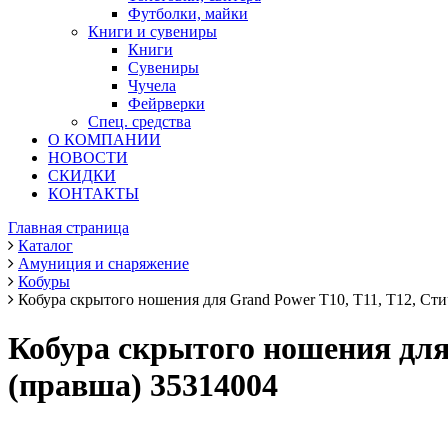
Футболки, майки
Книги и сувениры
Книги
Сувениры
Чучела
Фейрверки
Спец. средства
О КОМПАНИИ
НОВОСТИ
СКИДКИ
КОНТАКТЫ
Главная страница
Каталог
Амуниция и снаряжение
Кобуры
Кобура скрытого ношения для Grand Power Т10, Т11, Т12, Ст
Кобура скрытого ношения для
(правша) 35314004