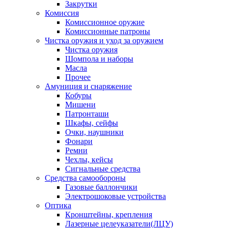
Закрутки
Комиссия
Комиссионное оружие
Комиссионные патроны
Чистка оружия и уход за оружием
Чистка оружия
Шомпола и наборы
Масла
Прочее
Амуниция и снаряжение
Кобуры
Мишени
Патронташи
Шкафы, сейфы
Очки, наушники
Фонари
Ремни
Чехлы, кейсы
Сигнальные средства
Средства самообороны
Газовые баллончики
Электрошоковые устройства
Оптика
Кронштейны, крепления
Лазерные целеуказатели(ЛЦУ)