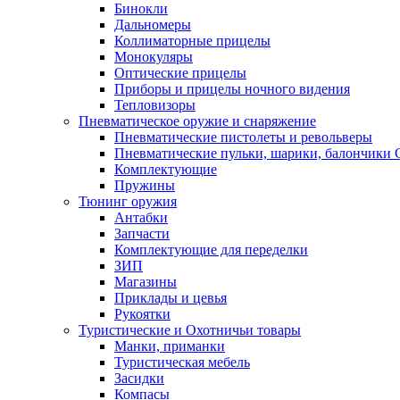
Бинокли
Дальномеры
Коллиматорные прицелы
Монокуляры
Оптические прицелы
Приборы и прицелы ночного видения
Тепловизоры
Пневматическое оружие и снаряжение
Пневматические пистолеты и револьверы
Пневматические пульки, шарики, балончики
Комплектующие
Пружины
Тюнинг оружия
Антабки
Запчасти
Комплектующие для переделки
ЗИП
Магазины
Приклады и цевья
Рукоятки
Туристические и Охотничьи товары
Манки, приманки
Туристическая мебель
Засидки
Компасы