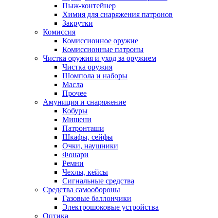
Пыж-контейнер
Химия для снаряжения патронов
Закрутки
Комиссия
Комиссионное оружие
Комиссионные патроны
Чистка оружия и уход за оружием
Чистка оружия
Шомпола и наборы
Масла
Прочее
Амуниция и снаряжение
Кобуры
Мишени
Патронташи
Шкафы, сейфы
Очки, наушники
Фонари
Ремни
Чехлы, кейсы
Сигнальные средства
Средства самообороны
Газовые баллончики
Электрошоковые устройства
Оптика