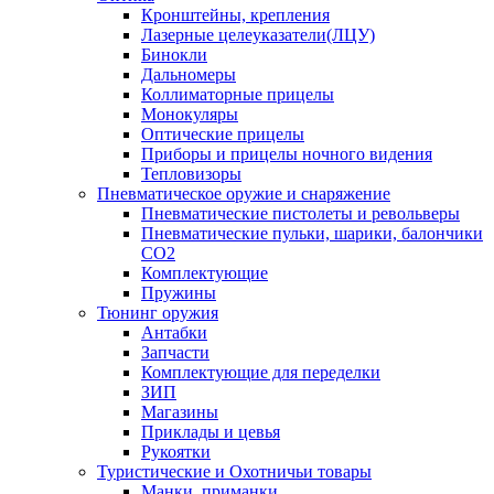
Кронштейны, крепления
Лазерные целеуказатели(ЛЦУ)
Бинокли
Дальномеры
Коллиматорные прицелы
Монокуляры
Оптические прицелы
Приборы и прицелы ночного видения
Тепловизоры
Пневматическое оружие и снаряжение
Пневматические пистолеты и револьверы
Пневматические пульки, шарики, балончики
CO2
Комплектующие
Пружины
Тюнинг оружия
Антабки
Запчасти
Комплектующие для переделки
ЗИП
Магазины
Приклады и цевья
Рукоятки
Туристические и Охотничьи товары
Манки, приманки