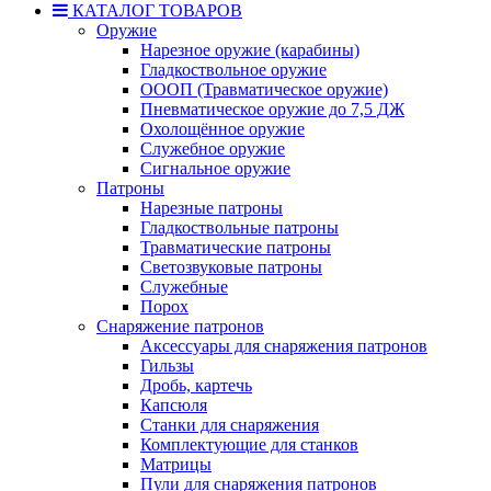
КАТАЛОГ ТОВАРОВ
Оружие
Нарезное оружие (карабины)
Гладкоствольное оружие
ОООП (Травматическое оружие)
Пневматическое оружие до 7,5 ДЖ
Охолощённое оружие
Служебное оружие
Сигнальное оружие
Патроны
Нарезные патроны
Гладкоствольные патроны
Травматические патроны
Светозвуковые патроны
Служебные
Порох
Снаряжение патронов
Аксессуары для снаряжения патронов
Гильзы
Дробь, картечь
Капсюля
Станки для снаряжения
Комплектующие для станков
Матрицы
Пули для снаряжения патронов