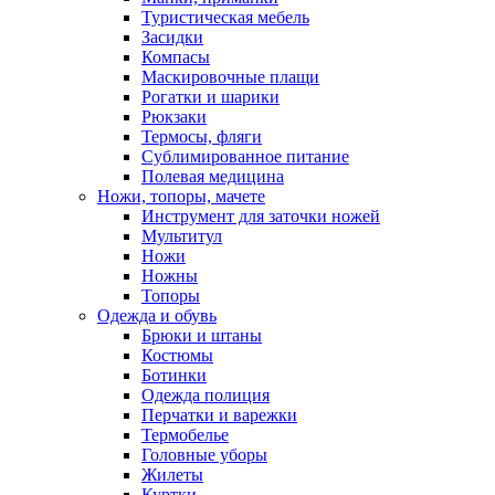
Туристическая мебель
Засидки
Компасы
Маскировочные плащи
Рогатки и шарики
Рюкзаки
Термосы, фляги
Сублимированное питание
Полевая медицина
Ножи, топоры, мачете
Инструмент для заточки ножей
Мультитул
Ножи
Ножны
Топоры
Одежда и обувь
Брюки и штаны
Костюмы
Ботинки
Одежда полиция
Перчатки и варежки
Термобелье
Головные уборы
Жилеты
Куртки