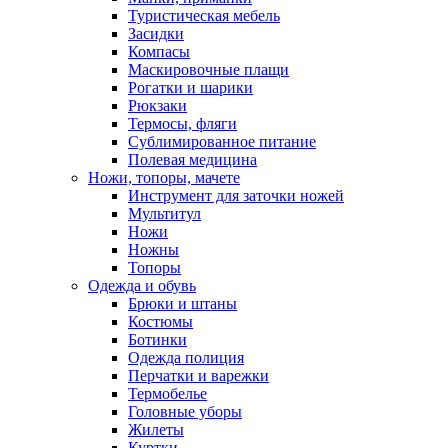
Туристическая мебель
Засидки
Компасы
Маскировочные плащи
Рогатки и шарики
Рюкзаки
Термосы, фляги
Сублимированное питание
Полевая медицина
Ножи, топоры, мачете
Инструмент для заточки ножей
Мультитул
Ножи
Ножны
Топоры
Одежда и обувь
Брюки и штаны
Костюмы
Ботинки
Одежда полиция
Перчатки и варежки
Термобелье
Головные уборы
Жилеты
Куртки