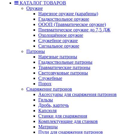
КАТАЛОГ ТОВАРОВ
Оружие
Нарезное оружие (карабины)
Гладкоствольное оружие
ОООП (Травматическое оружие)
Пневматическое оружие до 7,5 ДЖ
Охолощённое оружие
Служебное оружие
Сигнальное оружие
Патроны
Нарезные патроны
Гладкоствольные патроны
Травматические патроны
Светозвуковые патроны
Служебные
Порох
Снаряжение патронов
Аксессуары для снаряжения патронов
Гильзы
Дробь, картечь
Капсюля
Станки для снаряжения
Комплектующие для станков
Матрицы
Пули для снаряжения патронов