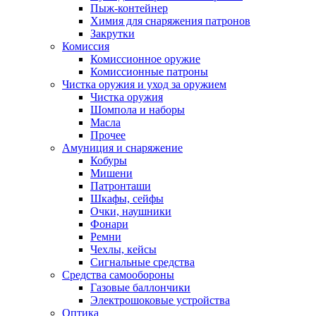
Пыж-контейнер
Химия для снаряжения патронов
Закрутки
Комиссия
Комиссионное оружие
Комиссионные патроны
Чистка оружия и уход за оружием
Чистка оружия
Шомпола и наборы
Масла
Прочее
Амуниция и снаряжение
Кобуры
Мишени
Патронташи
Шкафы, сейфы
Очки, наушники
Фонари
Ремни
Чехлы, кейсы
Сигнальные средства
Средства самообороны
Газовые баллончики
Электрошоковые устройства
Оптика