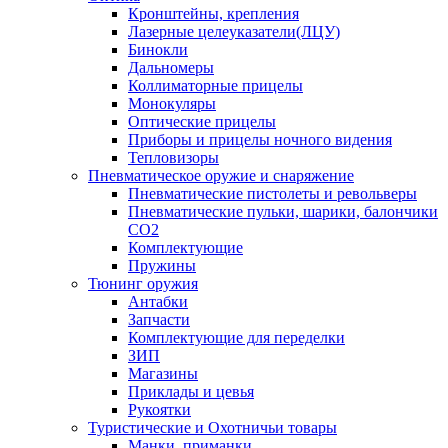
Кронштейны, крепления
Лазерные целеуказатели(ЛЦУ)
Бинокли
Дальномеры
Коллиматорные прицелы
Монокуляры
Оптические прицелы
Приборы и прицелы ночного видения
Тепловизоры
Пневматическое оружие и снаряжение
Пневматические пистолеты и револьверы
Пневматические пульки, шарики, балончики
CO2
Комплектующие
Пружины
Тюнинг оружия
Антабки
Запчасти
Комплектующие для переделки
ЗИП
Магазины
Приклады и цевья
Рукоятки
Туристические и Охотничьи товары
Манки, приманки