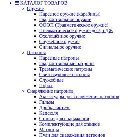
КАТАЛОГ ТОВАРОВ
Оружие
Нарезное оружие (карабины)
Гладкоствольное оружие
ОООП (Травматическое оружие)
Пневматическое оружие до 7,5 ДЖ
Охолощённое оружие
Служебное оружие
Сигнальное оружие
Патроны
Нарезные патроны
Гладкоствольные патроны
Травматические патроны
Светозвуковые патроны
Служебные
Порох
Снаряжение патронов
Аксессуары для снаряжения патронов
Гильзы
Дробь, картечь
Капсюля
Станки для снаряжения
Комплектующие для станков
Матрицы
Пули для снаряжения патронов