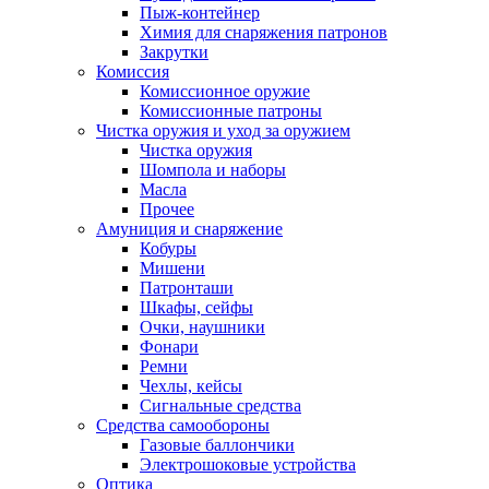
Пыж-контейнер
Химия для снаряжения патронов
Закрутки
Комиссия
Комиссионное оружие
Комиссионные патроны
Чистка оружия и уход за оружием
Чистка оружия
Шомпола и наборы
Масла
Прочее
Амуниция и снаряжение
Кобуры
Мишени
Патронташи
Шкафы, сейфы
Очки, наушники
Фонари
Ремни
Чехлы, кейсы
Сигнальные средства
Средства самообороны
Газовые баллончики
Электрошоковые устройства
Оптика