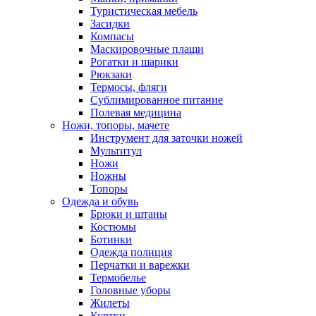
Туристическая мебель
Засидки
Компасы
Маскировочные плащи
Рогатки и шарики
Рюкзаки
Термосы, фляги
Сублимированное питание
Полевая медицина
Ножи, топоры, мачете
Инструмент для заточки ножей
Мультитул
Ножи
Ножны
Топоры
Одежда и обувь
Брюки и штаны
Костюмы
Ботинки
Одежда полиция
Перчатки и варежки
Термобелье
Головные уборы
Жилеты
Куртки