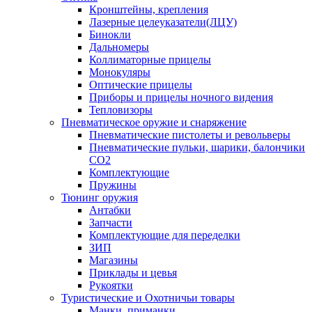
Кронштейны, крепления
Лазерные целеуказатели(ЛЦУ)
Бинокли
Дальномеры
Коллиматорные прицелы
Монокуляры
Оптические прицелы
Приборы и прицелы ночного видения
Тепловизоры
Пневматическое оружие и снаряжение
Пневматические пистолеты и револьверы
Пневматические пульки, шарики, балончики
CO2
Комплектующие
Пружины
Тюнинг оружия
Антабки
Запчасти
Комплектующие для переделки
ЗИП
Магазины
Приклады и цевья
Рукоятки
Туристические и Охотничьи товары
Манки, приманки