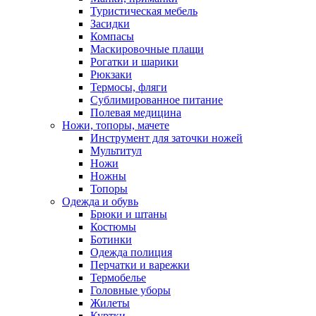
Туристическая мебель
Засидки
Компасы
Маскировочные плащи
Рогатки и шарики
Рюкзаки
Термосы, фляги
Сублимированное питание
Полевая медицина
Ножи, топоры, мачете
Инструмент для заточки ножей
Мультитул
Ножи
Ножны
Топоры
Одежда и обувь
Брюки и штаны
Костюмы
Ботинки
Одежда полиция
Перчатки и варежки
Термобелье
Головные уборы
Жилеты
Куртки