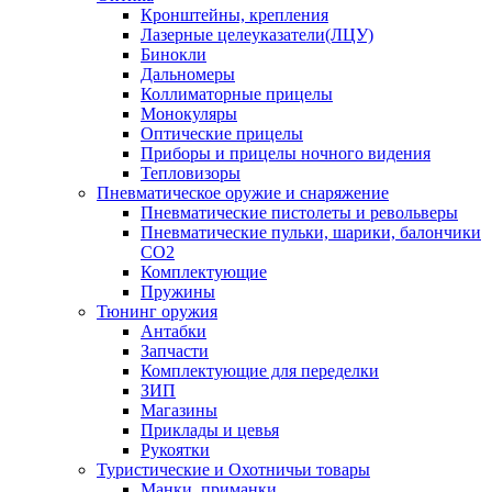
Кронштейны, крепления
Лазерные целеуказатели(ЛЦУ)
Бинокли
Дальномеры
Коллиматорные прицелы
Монокуляры
Оптические прицелы
Приборы и прицелы ночного видения
Тепловизоры
Пневматическое оружие и снаряжение
Пневматические пистолеты и револьверы
Пневматические пульки, шарики, балончики
CO2
Комплектующие
Пружины
Тюнинг оружия
Антабки
Запчасти
Комплектующие для переделки
ЗИП
Магазины
Приклады и цевья
Рукоятки
Туристические и Охотничьи товары
Манки, приманки