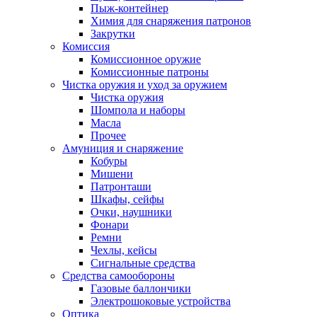
Пыж-контейнер
Химия для снаряжения патронов
Закрутки
Комиссия
Комиссионное оружие
Комиссионные патроны
Чистка оружия и уход за оружием
Чистка оружия
Шомпола и наборы
Масла
Прочее
Амуниция и снаряжение
Кобуры
Мишени
Патронташи
Шкафы, сейфы
Очки, наушники
Фонари
Ремни
Чехлы, кейсы
Сигнальные средства
Средства самообороны
Газовые баллончики
Электрошоковые устройства
Оптика