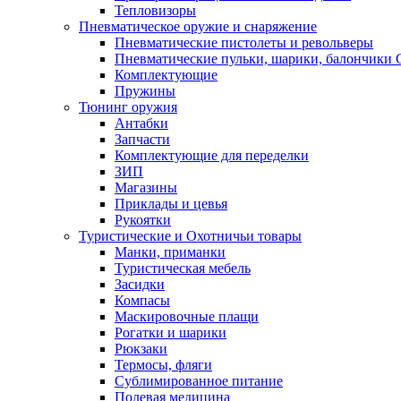
Тепловизоры
Пневматическое оружие и снаряжение
Пневматические пистолеты и револьверы
Пневматические пульки, шарики, балончики
Комплектующие
Пружины
Тюнинг оружия
Антабки
Запчасти
Комплектующие для переделки
ЗИП
Магазины
Приклады и цевья
Рукоятки
Туристические и Охотничьи товары
Манки, приманки
Туристическая мебель
Засидки
Компасы
Маскировочные плащи
Рогатки и шарики
Рюкзаки
Термосы, фляги
Сублимированное питание
Полевая медицина