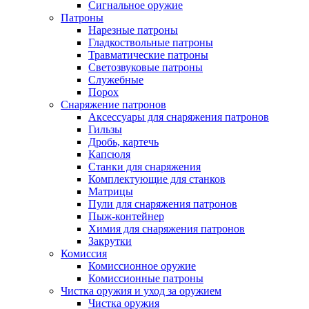
Сигнальное оружие
Патроны
Нарезные патроны
Гладкоствольные патроны
Травматические патроны
Светозвуковые патроны
Служебные
Порох
Снаряжение патронов
Аксессуары для снаряжения патронов
Гильзы
Дробь, картечь
Капсюля
Станки для снаряжения
Комплектующие для станков
Матрицы
Пули для снаряжения патронов
Пыж-контейнер
Химия для снаряжения патронов
Закрутки
Комиссия
Комиссионное оружие
Комиссионные патроны
Чистка оружия и уход за оружием
Чистка оружия