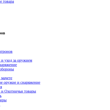
е товара
ров
атронов
 и уход за оружием
наряжение
ообороны
 мачете
е оружие и снаряжение
я
 и Охотничьи товары
ь
ниры
а