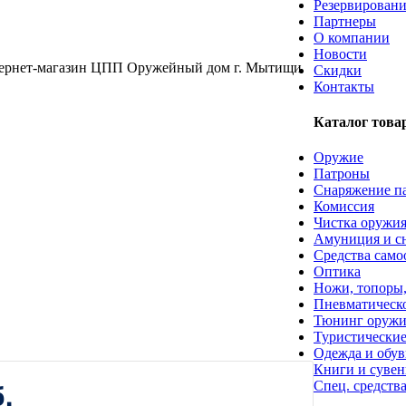
Резервировани
Партнеры
О компании
Новости
Скидки
Контакты
Каталог това
Оружие
Патроны
Снаряжение п
Комиссия
Чистка оружия
Амуниция и с
Средства сам
Оптика
Ножи, топоры,
Пневматическо
Тюнинг оружи
Туристические
Одежда и обув
Книги и суве
.
Спец. средств