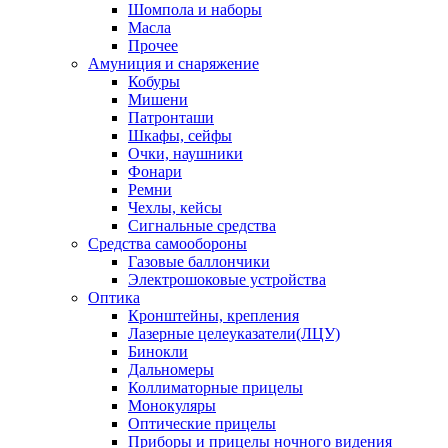
Шомпола и наборы
Масла
Прочее
Амуниция и снаряжение
Кобуры
Мишени
Патронташи
Шкафы, сейфы
Очки, наушники
Фонари
Ремни
Чехлы, кейсы
Сигнальные средства
Средства самообороны
Газовые баллончики
Электрошоковые устройства
Оптика
Кронштейны, крепления
Лазерные целеуказатели(ЛЦУ)
Бинокли
Дальномеры
Коллиматорные прицелы
Монокуляры
Оптические прицелы
Приборы и прицелы ночного видения