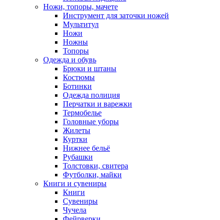
Ножи, топоры, мачете
Инструмент для заточки ножей
Мультитул
Ножи
Ножны
Топоры
Одежда и обувь
Брюки и штаны
Костюмы
Ботинки
Одежда полиция
Перчатки и варежки
Термобелье
Головные уборы
Жилеты
Куртки
Нижнее бельё
Рубашки
Толстовки, свитера
Футболки, майки
Книги и сувениры
Книги
Сувениры
Чучела
Фейрверки