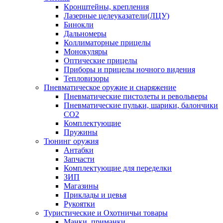
Кронштейны, крепления
Лазерные целеуказатели(ЛЦУ)
Бинокли
Дальномеры
Коллиматорные прицелы
Монокуляры
Оптические прицелы
Приборы и прицелы ночного видения
Тепловизоры
Пневматическое оружие и снаряжение
Пневматические пистолеты и револьверы
Пневматические пульки, шарики, балончики
CO2
Комплектующие
Пружины
Тюнинг оружия
Антабки
Запчасти
Комплектующие для переделки
ЗИП
Магазины
Приклады и цевья
Рукоятки
Туристические и Охотничьи товары
Манки, приманки