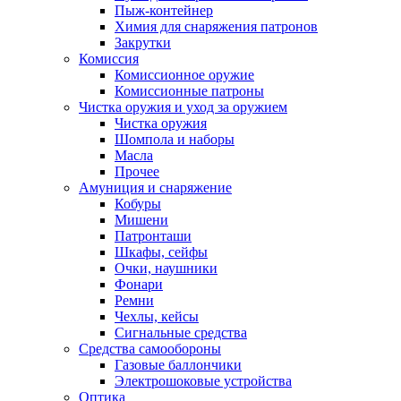
Пыж-контейнер
Химия для снаряжения патронов
Закрутки
Комиссия
Комиссионное оружие
Комиссионные патроны
Чистка оружия и уход за оружием
Чистка оружия
Шомпола и наборы
Масла
Прочее
Амуниция и снаряжение
Кобуры
Мишени
Патронташи
Шкафы, сейфы
Очки, наушники
Фонари
Ремни
Чехлы, кейсы
Сигнальные средства
Средства самообороны
Газовые баллончики
Электрошоковые устройства
Оптика