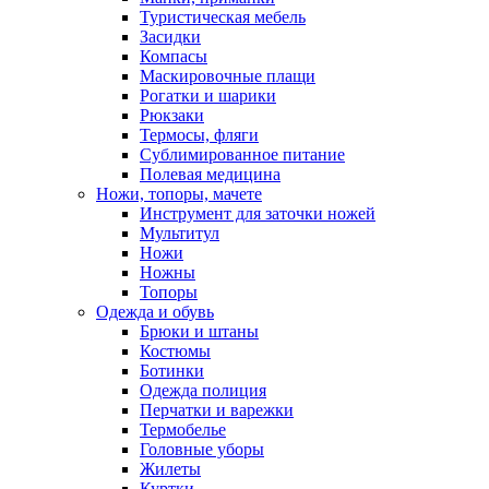
Туристическая мебель
Засидки
Компасы
Маскировочные плащи
Рогатки и шарики
Рюкзаки
Термосы, фляги
Сублимированное питание
Полевая медицина
Ножи, топоры, мачете
Инструмент для заточки ножей
Мультитул
Ножи
Ножны
Топоры
Одежда и обувь
Брюки и штаны
Костюмы
Ботинки
Одежда полиция
Перчатки и варежки
Термобелье
Головные уборы
Жилеты
Куртки