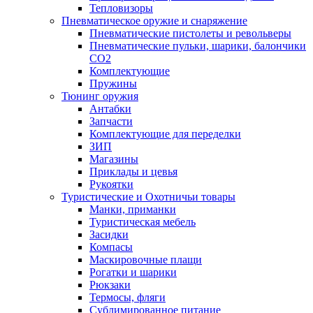
Тепловизоры
Пневматическое оружие и снаряжение
Пневматические пистолеты и револьверы
Пневматические пульки, шарики, балончики
CO2
Комплектующие
Пружины
Тюнинг оружия
Антабки
Запчасти
Комплектующие для переделки
ЗИП
Магазины
Приклады и цевья
Рукоятки
Туристические и Охотничьи товары
Манки, приманки
Туристическая мебель
Засидки
Компасы
Маскировочные плащи
Рогатки и шарики
Рюкзаки
Термосы, фляги
Сублимированное питание