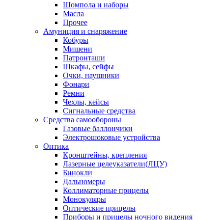
Шомпола и наборы
Масла
Прочее
Амуниция и снаряжение
Кобуры
Мишени
Патронташи
Шкафы, сейфы
Очки, наушники
Фонари
Ремни
Чехлы, кейсы
Сигнальные средства
Средства самообороны
Газовые баллончики
Электрошоковые устройства
Оптика
Кронштейны, крепления
Лазерные целеуказатели(ЛЦУ)
Бинокли
Дальномеры
Коллиматорные прицелы
Монокуляры
Оптические прицелы
Приборы и прицелы ночного видения