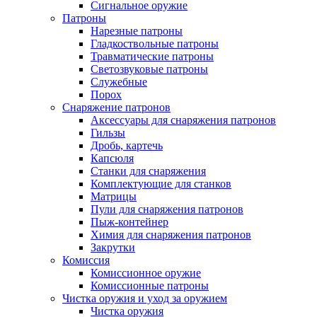
Сигнальное оружие
Патроны
Нарезные патроны
Гладкоствольные патроны
Травматические патроны
Светозвуковые патроны
Служебные
Порох
Снаряжение патронов
Аксессуары для снаряжения патронов
Гильзы
Дробь, картечь
Капсюля
Станки для снаряжения
Комплектующие для станков
Матрицы
Пули для снаряжения патронов
Пыж-контейнер
Химия для снаряжения патронов
Закрутки
Комиссия
Комиссионное оружие
Комиссионные патроны
Чистка оружия и уход за оружием
Чистка оружия