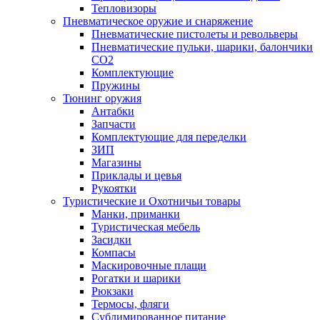
Тепловизоры
Пневматическое оружие и снаряжение
Пневматические пистолеты и револьверы
Пневматические пульки, шарики, балончики
CO2
Комплектующие
Пружины
Тюнинг оружия
Антабки
Запчасти
Комплектующие для переделки
ЗИП
Магазины
Приклады и цевья
Рукоятки
Туристические и Охотничьи товары
Манки, приманки
Туристическая мебель
Засидки
Компасы
Маскировочные плащи
Рогатки и шарики
Рюкзаки
Термосы, фляги
Сублимированное питание