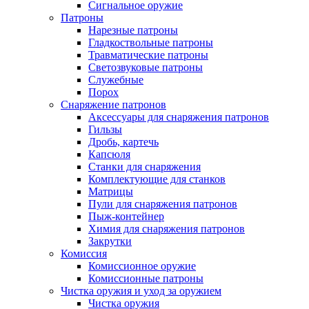
Сигнальное оружие
Патроны
Нарезные патроны
Гладкоствольные патроны
Травматические патроны
Светозвуковые патроны
Служебные
Порох
Снаряжение патронов
Аксессуары для снаряжения патронов
Гильзы
Дробь, картечь
Капсюля
Станки для снаряжения
Комплектующие для станков
Матрицы
Пули для снаряжения патронов
Пыж-контейнер
Химия для снаряжения патронов
Закрутки
Комиссия
Комиссионное оружие
Комиссионные патроны
Чистка оружия и уход за оружием
Чистка оружия