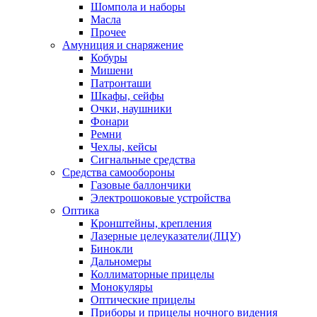
Шомпола и наборы
Масла
Прочее
Амуниция и снаряжение
Кобуры
Мишени
Патронташи
Шкафы, сейфы
Очки, наушники
Фонари
Ремни
Чехлы, кейсы
Сигнальные средства
Средства самообороны
Газовые баллончики
Электрошоковые устройства
Оптика
Кронштейны, крепления
Лазерные целеуказатели(ЛЦУ)
Бинокли
Дальномеры
Коллиматорные прицелы
Монокуляры
Оптические прицелы
Приборы и прицелы ночного видения