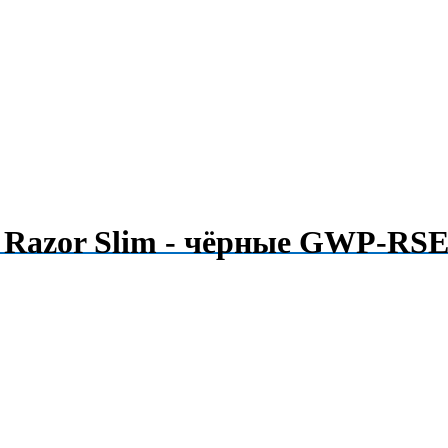
 Razor Slim - чёрные GWP-RS