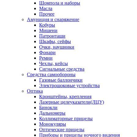
Шомпола и наборы
Масла
Прочее
Амуниция и снаряжение
Кобуры
Мишени
Патронташи
Шкафы, сейфы
Очки, наушники
Фонари
Ремни
Чехлы, кейсы
Сигнальные средства
Средства самообороны
Газовые баллончики
Электрошоковые устройства
Оптика
Кронштейны, крепления
Лазерные целеуказатели(ЛЦУ)
Бинокли
Дальномеры
Коллиматорные прицелы
Монокуляры
Оптические прицелы
Приборы и прицелы ночного видения