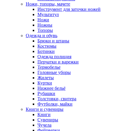
Ножи, топоры, мачете
Инструмент для заточки ножей
Мультитул
Ножи
Ножны
Топоры
Одежда и обувь
Брюки и штаны
Костюмы
Ботинки
Одежда полиция
Перчатки и варежки
Термобелье
Головные уборы
Жилеты
Куртки
Нижнее бельё
Рубашки
Толстовки, свитера
Футболки, майки
Книги и сувениры
Книги
Сувениры
Чучела
Фейрверки