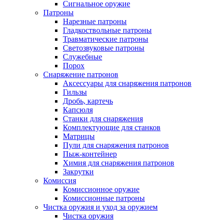
Сигнальное оружие
Патроны
Нарезные патроны
Гладкоствольные патроны
Травматические патроны
Светозвуковые патроны
Служебные
Порох
Снаряжение патронов
Аксессуары для снаряжения патронов
Гильзы
Дробь, картечь
Капсюля
Станки для снаряжения
Комплектующие для станков
Матрицы
Пули для снаряжения патронов
Пыж-контейнер
Химия для снаряжения патронов
Закрутки
Комиссия
Комиссионное оружие
Комиссионные патроны
Чистка оружия и уход за оружием
Чистка оружия