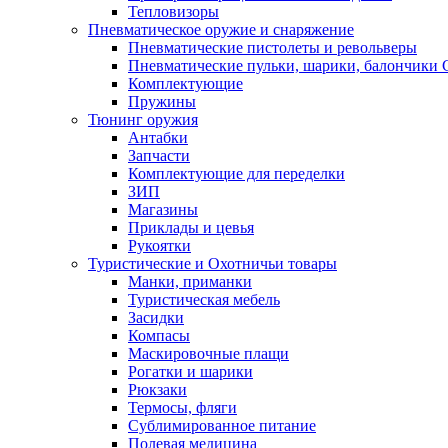
Тепловизоры
Пневматическое оружие и снаряжение
Пневматические пистолеты и револьверы
Пневматические пульки, шарики, балончики
Комплектующие
Пружины
Тюнинг оружия
Антабки
Запчасти
Комплектующие для переделки
ЗИП
Магазины
Приклады и цевья
Рукоятки
Туристические и Охотничьи товары
Манки, приманки
Туристическая мебель
Засидки
Компасы
Маскировочные плащи
Рогатки и шарики
Рюкзаки
Термосы, фляги
Сублимированное питание
Полевая медицина