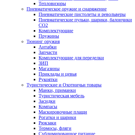
Тепловизоры
Пневматическое оружие и снаряжение
Пневматические пистолеты и револьверы
Пневматические пульки, шарики, балончики
CO2
Комплектующие
Пружины
Тюнинг оружия
Антабки
Запчасти
Комплектующие для переделки
ЗИП
Магазины
Приклады и цевья
Рукоятки
Туристические и Охотничьи товары
Манки, приманки
Туристическая мебель
Засидки
Компасы
Маскировочные плащи
Рогатки и шарики
Рюкзаки
Термосы, фляги
Сублимированное питание