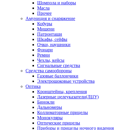
Шомпола и наборы
Масла
Прочее
Амуниция и снаряжение
Кобуры
Мишени
Патронташи
Шкафы, сейфы
Очки, наушники
Фонари
Ремни
Чехлы, кейсы
Сигнальные средства
Средства самообороны
Газовые баллончики
Электрошоковые устройства
Оптика
Кронштейны, крепления
Лазерные целеуказатели(ЛЦУ)
Бинокли
Дальномеры
Коллиматорные прицелы
Монокуляры
Оптические прицелы
Приборы и прицелы ночного видения