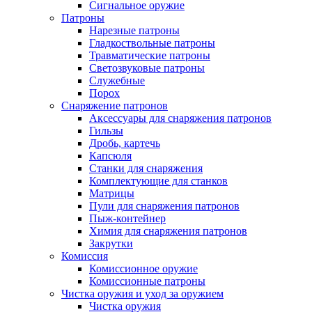
Сигнальное оружие
Патроны
Нарезные патроны
Гладкоствольные патроны
Травматические патроны
Светозвуковые патроны
Служебные
Порох
Снаряжение патронов
Аксессуары для снаряжения патронов
Гильзы
Дробь, картечь
Капсюля
Станки для снаряжения
Комплектующие для станков
Матрицы
Пули для снаряжения патронов
Пыж-контейнер
Химия для снаряжения патронов
Закрутки
Комиссия
Комиссионное оружие
Комиссионные патроны
Чистка оружия и уход за оружием
Чистка оружия