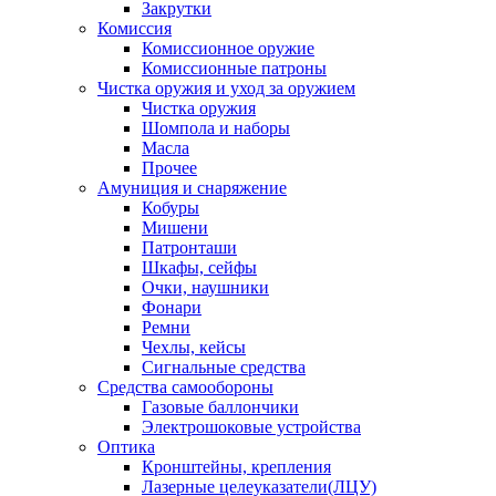
Закрутки
Комиссия
Комиссионное оружие
Комиссионные патроны
Чистка оружия и уход за оружием
Чистка оружия
Шомпола и наборы
Масла
Прочее
Амуниция и снаряжение
Кобуры
Мишени
Патронташи
Шкафы, сейфы
Очки, наушники
Фонари
Ремни
Чехлы, кейсы
Сигнальные средства
Средства самообороны
Газовые баллончики
Электрошоковые устройства
Оптика
Кронштейны, крепления
Лазерные целеуказатели(ЛЦУ)