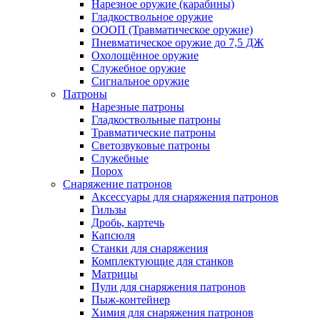
Нарезное оружие (карабины)
Гладкоствольное оружие
ОООП (Травматическое оружие)
Пневматическое оружие до 7,5 ДЖ
Охолощённое оружие
Служебное оружие
Сигнальное оружие
Патроны
Нарезные патроны
Гладкоствольные патроны
Травматические патроны
Светозвуковые патроны
Служебные
Порох
Снаряжение патронов
Аксессуары для снаряжения патронов
Гильзы
Дробь, картечь
Капсюля
Станки для снаряжения
Комплектующие для станков
Матрицы
Пули для снаряжения патронов
Пыж-контейнер
Химия для снаряжения патронов