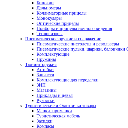
Бинокли
Дальномеры
Коллиматорные прицелы
Монокуляры
Оптические прицелы
Приборы и прицелы ночного видения
Тепловизоры
Пневматическое оружие и снаряжение
Пневматические пистолеты и револьверы
Пневматические пульки, шарики, балончики
Комплектующие
Пружины
Тюнинг оружия
Антабки
Запчасти
Комплектующие для переделки
ЗИП
Магазины
Приклады и цевья
Рукоятки
Туристические и Охотничьи товары
Манки, приманки
Туристическая мебель
Засидки
Компасы