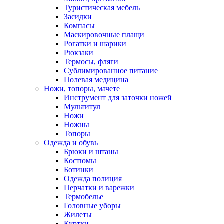
Туристическая мебель
Засидки
Компасы
Маскировочные плащи
Рогатки и шарики
Рюкзаки
Термосы, фляги
Сублимированное питание
Полевая медицина
Ножи, топоры, мачете
Инструмент для заточки ножей
Мультитул
Ножи
Ножны
Топоры
Одежда и обувь
Брюки и штаны
Костюмы
Ботинки
Одежда полиция
Перчатки и варежки
Термобелье
Головные уборы
Жилеты
Куртки