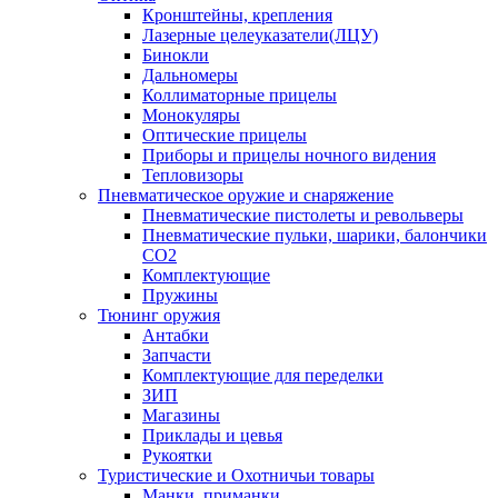
Кронштейны, крепления
Лазерные целеуказатели(ЛЦУ)
Бинокли
Дальномеры
Коллиматорные прицелы
Монокуляры
Оптические прицелы
Приборы и прицелы ночного видения
Тепловизоры
Пневматическое оружие и снаряжение
Пневматические пистолеты и револьверы
Пневматические пульки, шарики, балончики
CO2
Комплектующие
Пружины
Тюнинг оружия
Антабки
Запчасти
Комплектующие для переделки
ЗИП
Магазины
Приклады и цевья
Рукоятки
Туристические и Охотничьи товары
Манки, приманки