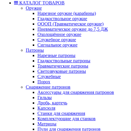
КАТАЛОГ ТОВАРОВ
Оружие
Нарезное оружие (карабины)
Гладкоствольное оружие
ОООП (Травматическое оружие)
Пневматическое оружие до 7,5 ДЖ
Охолощённое оружие
Служебное оружие
Сигнальное оружие
Патроны
Нарезные патроны
Гладкоствольные патроны
Травматические патроны
Светозвуковые патроны
Служебные
Порох
Снаряжение патронов
Аксессуары для снаряжения патронов
Гильзы
Дробь, картечь
Капсюля
Станки для снаряжения
Комплектующие для станков
Матрицы
Пули для снаряжения патронов