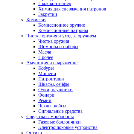
Пыж-контейнер
Химия для снаряжения патронов
Закрутки
Комиссия
Комиссионное оружие
Комиссионные патроны
Чистка оружия и уход за оружием
Чистка оружия
Шомпола и наборы
Масла
Прочее
Амуниция и снаряжение
Кобуры
Мишени
Патронташи
Шкафы, сейфы
Очки, наушники
Фонари
Ремни
Чехлы, кейсы
Сигнальные средства
Средства самообороны
Газовые баллончики
Электрошоковые устройства
Оптика