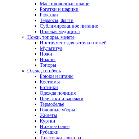
Маскировочные плащи
Рогатки и шарики
Рюкзаки
Термосы, фляги
Сублимированное питание
Полевая медицина
Ножи, топоры, мачете
Инструмент для заточки ножей
Мультитул
Ножи
Ножны
Топоры
Одежда и обувь
Брюки и штаны
Костюмы
Ботинки
Одежда полиция
Перчатки и варежки
Термобелье
Головные уборы
Жилеты
Куртки
Нижнее бельё
Рубашки
Толстовки, свитера