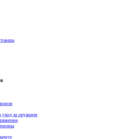
 товара
ов
ронов
 уход за оружием
аряжение
бороны
мачете