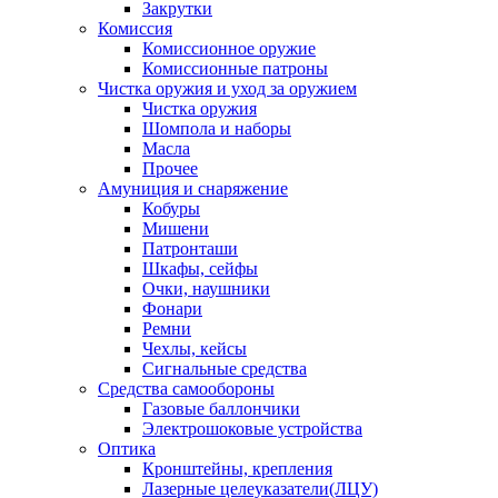
Закрутки
Комиссия
Комиссионное оружие
Комиссионные патроны
Чистка оружия и уход за оружием
Чистка оружия
Шомпола и наборы
Масла
Прочее
Амуниция и снаряжение
Кобуры
Мишени
Патронташи
Шкафы, сейфы
Очки, наушники
Фонари
Ремни
Чехлы, кейсы
Сигнальные средства
Средства самообороны
Газовые баллончики
Электрошоковые устройства
Оптика
Кронштейны, крепления
Лазерные целеуказатели(ЛЦУ)