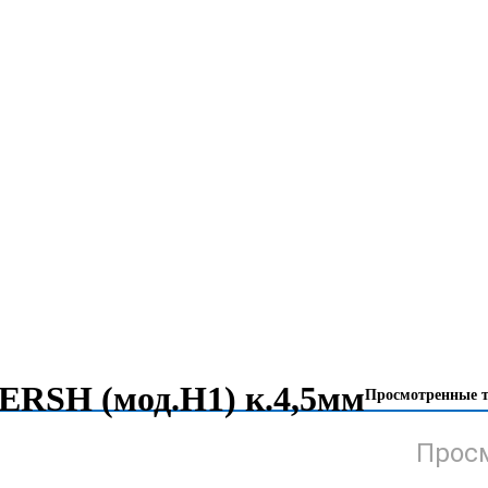
ERSH (мод.Н1) к.4,5мм
Просмотренные 
Просм