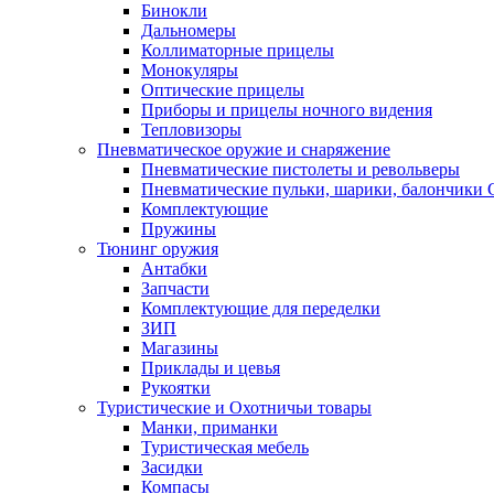
Бинокли
Дальномеры
Коллиматорные прицелы
Монокуляры
Оптические прицелы
Приборы и прицелы ночного видения
Тепловизоры
Пневматическое оружие и снаряжение
Пневматические пистолеты и револьверы
Пневматические пульки, шарики, балончики
Комплектующие
Пружины
Тюнинг оружия
Антабки
Запчасти
Комплектующие для переделки
ЗИП
Магазины
Приклады и цевья
Рукоятки
Туристические и Охотничьи товары
Манки, приманки
Туристическая мебель
Засидки
Компасы