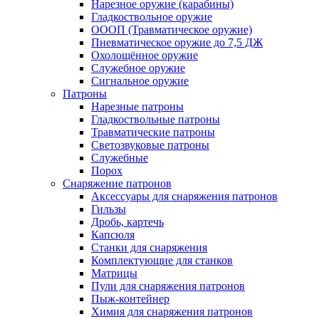
Нарезное оружие (карабины)
Гладкоствольное оружие
ОООП (Травматическое оружие)
Пневматическое оружие до 7,5 ДЖ
Охолощённое оружие
Служебное оружие
Сигнальное оружие
Патроны
Нарезные патроны
Гладкоствольные патроны
Травматические патроны
Светозвуковые патроны
Служебные
Порох
Снаряжение патронов
Аксессуары для снаряжения патронов
Гильзы
Дробь, картечь
Капсюля
Станки для снаряжения
Комплектующие для станков
Матрицы
Пули для снаряжения патронов
Пыж-контейнер
Химия для снаряжения патронов