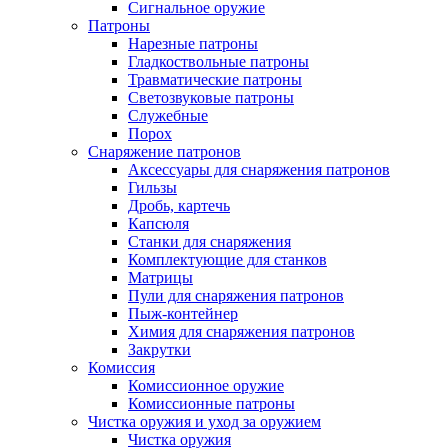
Сигнальное оружие
Патроны
Нарезные патроны
Гладкоствольные патроны
Травматические патроны
Светозвуковые патроны
Служебные
Порох
Снаряжение патронов
Аксессуары для снаряжения патронов
Гильзы
Дробь, картечь
Капсюля
Станки для снаряжения
Комплектующие для станков
Матрицы
Пули для снаряжения патронов
Пыж-контейнер
Химия для снаряжения патронов
Закрутки
Комиссия
Комиссионное оружие
Комиссионные патроны
Чистка оружия и уход за оружием
Чистка оружия