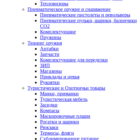
Тепловизоры
Пневматическое оружие и снаряжение
Пневматические пистолеты и револьверы
Пневматические пульки, шарики, балончики
CO2
Комплектующие
Пружины
Тюнинг оружия
Антабки
Запчасти
Комплектующие для переделки
ЗИП
Магазины
Приклады и цевья
Рукоятки
Туристические и Охотничьи товары
Манки, приманки
Туристическая мебель
Засидки
Компасы
Маскировочные плащи
Рогатки и шарики
Рюкзаки
Термосы, фляги
Сублимированное питание