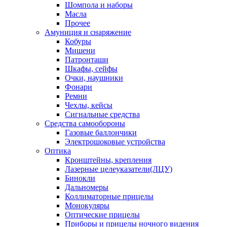
Шомпола и наборы
Масла
Прочее
Амуниция и снаряжение
Кобуры
Мишени
Патронташи
Шкафы, сейфы
Очки, наушники
Фонари
Ремни
Чехлы, кейсы
Сигнальные средства
Средства самообороны
Газовые баллончики
Электрошоковые устройства
Оптика
Кронштейны, крепления
Лазерные целеуказатели(ЛЦУ)
Бинокли
Дальномеры
Коллиматорные прицелы
Монокуляры
Оптические прицелы
Приборы и прицелы ночного видения