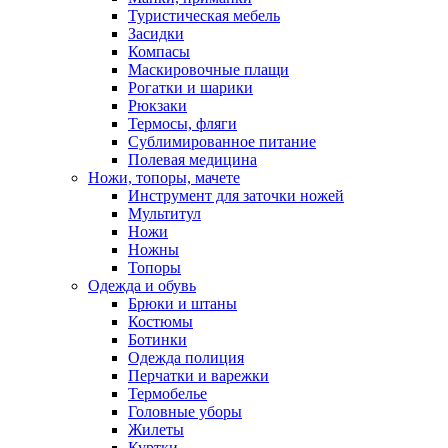
Туристическая мебель
Засидки
Компасы
Маскировочные плащи
Рогатки и шарики
Рюкзаки
Термосы, фляги
Сублимированное питание
Полевая медицина
Ножи, топоры, мачете
Инструмент для заточки ножей
Мультитул
Ножи
Ножны
Топоры
Одежда и обувь
Брюки и штаны
Костюмы
Ботинки
Одежда полиция
Перчатки и варежки
Термобелье
Головные уборы
Жилеты
Куртки