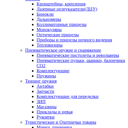
Кронштейны, крепления
Лазерные целеуказатели(ЛЦУ)
Бинокли
Дальномеры
Коллиматорные прицелы
Монокуляры
Оптические прицелы
Приборы и прицелы ночного видения
Тепловизоры
Пневматическое оружие и снаряжение
Пневматические пистолеты и револьверы
Пневматические пульки, шарики, балончики
CO2
Комплектующие
Пружины
Тюнинг оружия
Антабки
Запчасти
Комплектующие для переделки
ЗИП
Магазины
Приклады и цевья
Рукоятки
Туристические и Охотничьи товары
Манки, приманки