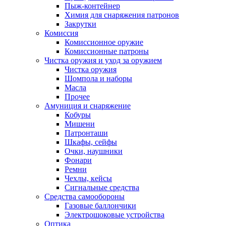
Пыж-контейнер
Химия для снаряжения патронов
Закрутки
Комиссия
Комиссионное оружие
Комиссионные патроны
Чистка оружия и уход за оружием
Чистка оружия
Шомпола и наборы
Масла
Прочее
Амуниция и снаряжение
Кобуры
Мишени
Патронташи
Шкафы, сейфы
Очки, наушники
Фонари
Ремни
Чехлы, кейсы
Сигнальные средства
Средства самообороны
Газовые баллончики
Электрошоковые устройства
Оптика