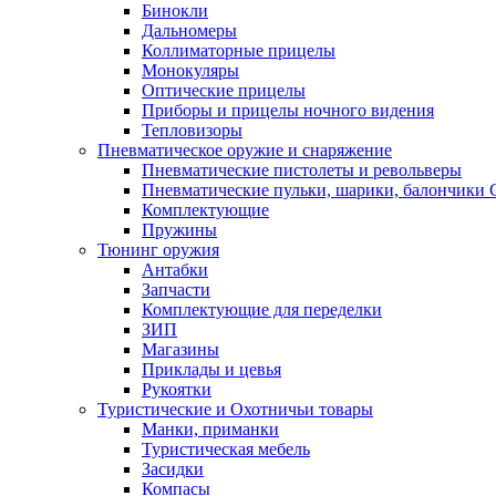
Бинокли
Дальномеры
Коллиматорные прицелы
Монокуляры
Оптические прицелы
Приборы и прицелы ночного видения
Тепловизоры
Пневматическое оружие и снаряжение
Пневматические пистолеты и револьверы
Пневматические пульки, шарики, балончики
Комплектующие
Пружины
Тюнинг оружия
Антабки
Запчасти
Комплектующие для переделки
ЗИП
Магазины
Приклады и цевья
Рукоятки
Туристические и Охотничьи товары
Манки, приманки
Туристическая мебель
Засидки
Компасы