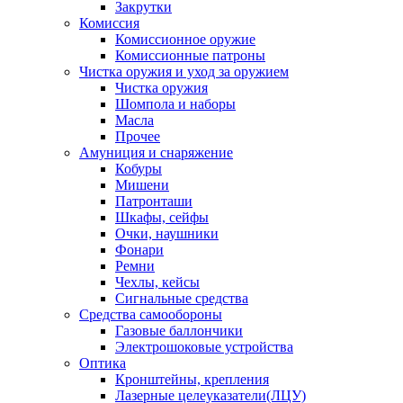
Закрутки
Комиссия
Комиссионное оружие
Комиссионные патроны
Чистка оружия и уход за оружием
Чистка оружия
Шомпола и наборы
Масла
Прочее
Амуниция и снаряжение
Кобуры
Мишени
Патронташи
Шкафы, сейфы
Очки, наушники
Фонари
Ремни
Чехлы, кейсы
Сигнальные средства
Средства самообороны
Газовые баллончики
Электрошоковые устройства
Оптика
Кронштейны, крепления
Лазерные целеуказатели(ЛЦУ)