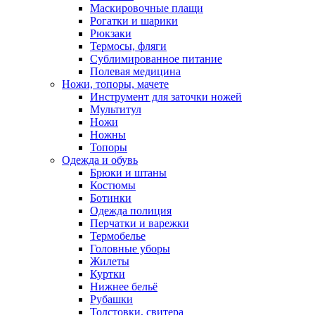
Маскировочные плащи
Рогатки и шарики
Рюкзаки
Термосы, фляги
Сублимированное питание
Полевая медицина
Ножи, топоры, мачете
Инструмент для заточки ножей
Мультитул
Ножи
Ножны
Топоры
Одежда и обувь
Брюки и штаны
Костюмы
Ботинки
Одежда полиция
Перчатки и варежки
Термобелье
Головные уборы
Жилеты
Куртки
Нижнее бельё
Рубашки
Толстовки, свитера