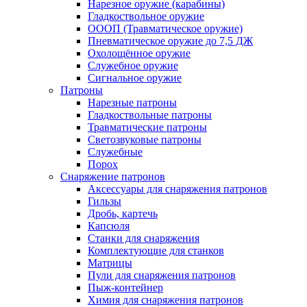
Нарезное оружие (карабины)
Гладкоствольное оружие
ОООП (Травматическое оружие)
Пневматическое оружие до 7,5 ДЖ
Охолощённое оружие
Служебное оружие
Сигнальное оружие
Патроны
Нарезные патроны
Гладкоствольные патроны
Травматические патроны
Светозвуковые патроны
Служебные
Порох
Снаряжение патронов
Аксессуары для снаряжения патронов
Гильзы
Дробь, картечь
Капсюля
Станки для снаряжения
Комплектующие для станков
Матрицы
Пули для снаряжения патронов
Пыж-контейнер
Химия для снаряжения патронов