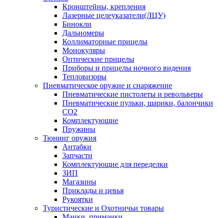
Кронштейны, крепления
Лазерные целеуказатели(ЛЦУ)
Бинокли
Дальномеры
Коллиматорные прицелы
Монокуляры
Оптические прицелы
Приборы и прицелы ночного видения
Тепловизоры
Пневматическое оружие и снаряжение
Пневматические пистолеты и револьверы
Пневматические пульки, шарики, балончики
CO2
Комплектующие
Пружины
Тюнинг оружия
Антабки
Запчасти
Комплектующие для переделки
ЗИП
Магазины
Приклады и цевья
Рукоятки
Туристические и Охотничьи товары
Манки, приманки