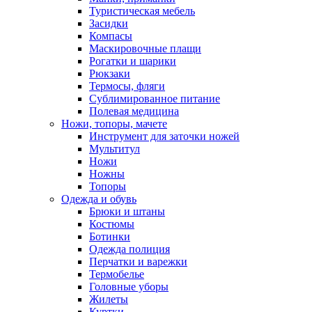
Туристическая мебель
Засидки
Компасы
Маскировочные плащи
Рогатки и шарики
Рюкзаки
Термосы, фляги
Сублимированное питание
Полевая медицина
Ножи, топоры, мачете
Инструмент для заточки ножей
Мультитул
Ножи
Ножны
Топоры
Одежда и обувь
Брюки и штаны
Костюмы
Ботинки
Одежда полиция
Перчатки и варежки
Термобелье
Головные уборы
Жилеты
Куртки