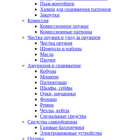
Пыж-контейнер
Химия для снаряжения патронов
Закрутки
Комиссия
Комиссионное оружие
Комиссионные патроны
Чистка оружия и уход за оружием
Чистка оружия
Шомпола и наборы
Масла
Прочее
Амуниция и снаряжение
Кобуры
Мишени
Патронташи
Шкафы, сейфы
Очки, наушники
Фонари
Ремни
Чехлы, кейсы
Сигнальные средства
Средства самообороны
Газовые баллончики
Электрошоковые устройства
Оптика