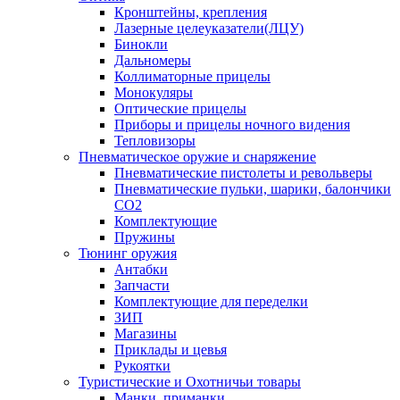
Кронштейны, крепления
Лазерные целеуказатели(ЛЦУ)
Бинокли
Дальномеры
Коллиматорные прицелы
Монокуляры
Оптические прицелы
Приборы и прицелы ночного видения
Тепловизоры
Пневматическое оружие и снаряжение
Пневматические пистолеты и револьверы
Пневматические пульки, шарики, балончики
CO2
Комплектующие
Пружины
Тюнинг оружия
Антабки
Запчасти
Комплектующие для переделки
ЗИП
Магазины
Приклады и цевья
Рукоятки
Туристические и Охотничьи товары
Манки, приманки