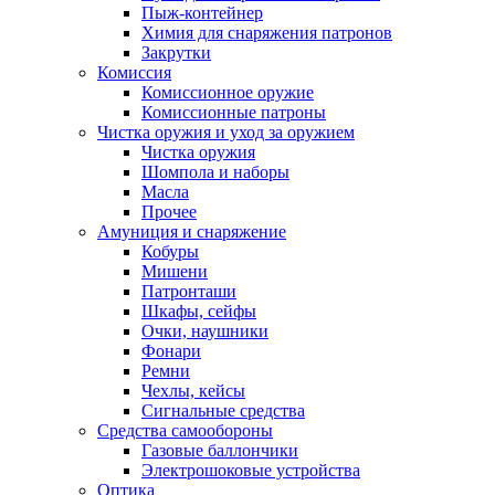
Пыж-контейнер
Химия для снаряжения патронов
Закрутки
Комиссия
Комиссионное оружие
Комиссионные патроны
Чистка оружия и уход за оружием
Чистка оружия
Шомпола и наборы
Масла
Прочее
Амуниция и снаряжение
Кобуры
Мишени
Патронташи
Шкафы, сейфы
Очки, наушники
Фонари
Ремни
Чехлы, кейсы
Сигнальные средства
Средства самообороны
Газовые баллончики
Электрошоковые устройства
Оптика