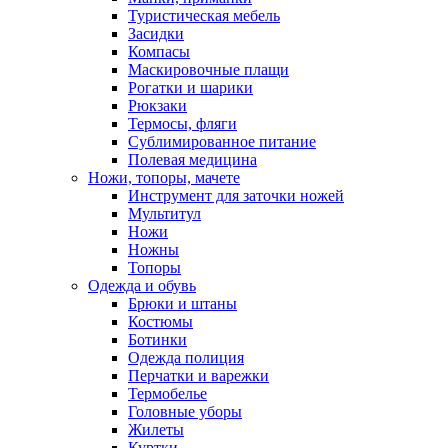
Туристическая мебель
Засидки
Компасы
Маскировочные плащи
Рогатки и шарики
Рюкзаки
Термосы, фляги
Сублимированное питание
Полевая медицина
Ножи, топоры, мачете
Инструмент для заточки ножей
Мультитул
Ножи
Ножны
Топоры
Одежда и обувь
Брюки и штаны
Костюмы
Ботинки
Одежда полиция
Перчатки и варежки
Термобелье
Головные уборы
Жилеты
Куртки