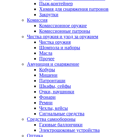
Пыж-контейнер
Химия для снаряжения патронов
Закрутки
Комиссия
Комиссионное оружие
Комиссионные патроны
Чистка оружия и уход за оружием
Чистка оружия
Шомпола и наборы
Масла
Прочее
Амуниция и снаряжение
Кобуры
Мишени
Патронташи
Шкафы, сейфы
Очки, наушники
Фонари
Ремни
Чехлы, кейсы
Сигнальные средства
Средства самообороны
Газовые баллончики
Электрошоковые устройства
Оптика