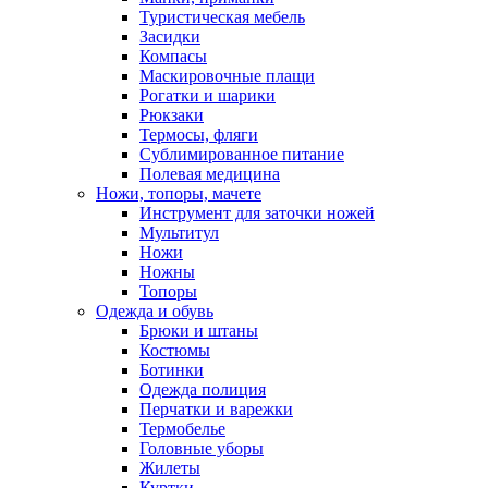
Туристическая мебель
Засидки
Компасы
Маскировочные плащи
Рогатки и шарики
Рюкзаки
Термосы, фляги
Сублимированное питание
Полевая медицина
Ножи, топоры, мачете
Инструмент для заточки ножей
Мультитул
Ножи
Ножны
Топоры
Одежда и обувь
Брюки и штаны
Костюмы
Ботинки
Одежда полиция
Перчатки и варежки
Термобелье
Головные уборы
Жилеты
Куртки