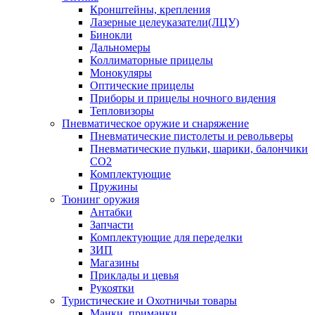
Кронштейны, крепления
Лазерные целеуказатели(ЛЦУ)
Бинокли
Дальномеры
Коллиматорные прицелы
Монокуляры
Оптические прицелы
Приборы и прицелы ночного видения
Тепловизоры
Пневматическое оружие и снаряжение
Пневматические пистолеты и револьверы
Пневматические пульки, шарики, балончики
CO2
Комплектующие
Пружины
Тюнинг оружия
Антабки
Запчасти
Комплектующие для переделки
ЗИП
Магазины
Приклады и цевья
Рукоятки
Туристические и Охотничьи товары
Манки, приманки