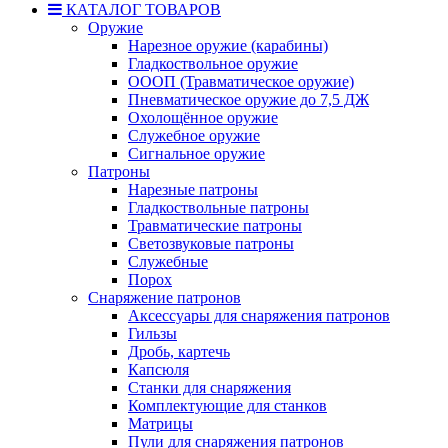
КАТАЛОГ ТОВАРОВ
Оружие
Нарезное оружие (карабины)
Гладкоствольное оружие
ОООП (Травматическое оружие)
Пневматическое оружие до 7,5 ДЖ
Охолощённое оружие
Служебное оружие
Сигнальное оружие
Патроны
Нарезные патроны
Гладкоствольные патроны
Травматические патроны
Светозвуковые патроны
Служебные
Порох
Снаряжение патронов
Аксессуары для снаряжения патронов
Гильзы
Дробь, картечь
Капсюля
Станки для снаряжения
Комплектующие для станков
Матрицы
Пули для снаряжения патронов