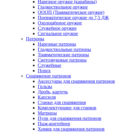
Нарезное оружие (карабины)
Гладкоствольное оружие
ОООП (Травматическое оружие)
Пневматическое оружие до 7,5 ДЖ
Охолощённое оружие
Служебное оружие
Сигнальное оружие
Патроны
Нарезные патроны
Гладкоствольные патроны
Травматические патроны
Светозвуковые патроны
Служебные
Порох
Снаряжение патронов
Аксессуары для снаряжения патронов
Гильзы
Дробь, картечь
Капсюля
Станки для снаряжения
Комплектующие для станков
Матрицы
Пули для снаряжения патронов
Пыж-контейнер
Химия для снаряжения патронов