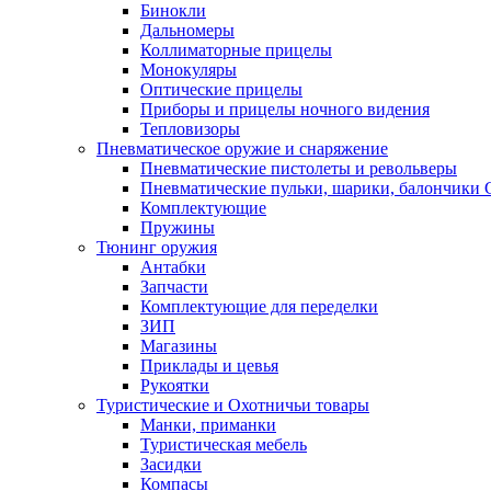
Бинокли
Дальномеры
Коллиматорные прицелы
Монокуляры
Оптические прицелы
Приборы и прицелы ночного видения
Тепловизоры
Пневматическое оружие и снаряжение
Пневматические пистолеты и револьверы
Пневматические пульки, шарики, балончики
Комплектующие
Пружины
Тюнинг оружия
Антабки
Запчасти
Комплектующие для переделки
ЗИП
Магазины
Приклады и цевья
Рукоятки
Туристические и Охотничьи товары
Манки, приманки
Туристическая мебель
Засидки
Компасы