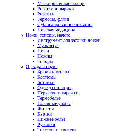
Маскировочные плащи
Рогатки и шарики
Рюкзаки
Термосы, фляги
Сублимированное питание
Полевая медицина
Ножи, топоры, мачете
Инструмент для заточки ножей
Мультитул
Ножи
Ножны
Топоры
Одежда и обувь
Брюки и штаны
Костюмы
Ботинки
Одежда полиция
Перчатки и варежки
Термобелье
Головные уборы
Жилеты
Куртки
Нижнее бельё
Рубашки
Толстовки, свитера