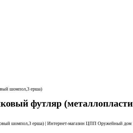
овый шомпол,3 ерша)
тиковый футляр (металлопласт