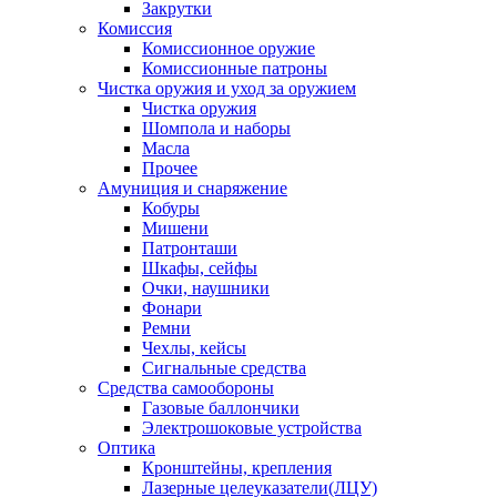
Закрутки
Комиссия
Комиссионное оружие
Комиссионные патроны
Чистка оружия и уход за оружием
Чистка оружия
Шомпола и наборы
Масла
Прочее
Амуниция и снаряжение
Кобуры
Мишени
Патронташи
Шкафы, сейфы
Очки, наушники
Фонари
Ремни
Чехлы, кейсы
Сигнальные средства
Средства самообороны
Газовые баллончики
Электрошоковые устройства
Оптика
Кронштейны, крепления
Лазерные целеуказатели(ЛЦУ)