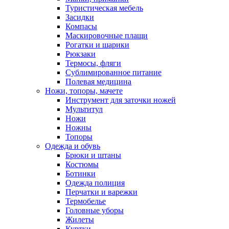
Туристическая мебель
Засидки
Компасы
Маскировочные плащи
Рогатки и шарики
Рюкзаки
Термосы, фляги
Сублимированное питание
Полевая медицина
Ножи, топоры, мачете
Инструмент для заточки ножей
Мультитул
Ножи
Ножны
Топоры
Одежда и обувь
Брюки и штаны
Костюмы
Ботинки
Одежда полиция
Перчатки и варежки
Термобелье
Головные уборы
Жилеты
Куртки