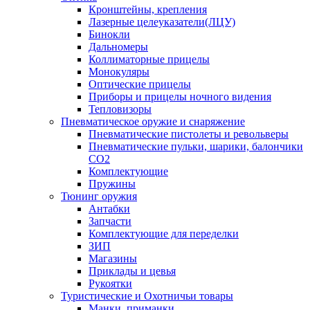
Кронштейны, крепления
Лазерные целеуказатели(ЛЦУ)
Бинокли
Дальномеры
Коллиматорные прицелы
Монокуляры
Оптические прицелы
Приборы и прицелы ночного видения
Тепловизоры
Пневматическое оружие и снаряжение
Пневматические пистолеты и револьверы
Пневматические пульки, шарики, балончики
CO2
Комплектующие
Пружины
Тюнинг оружия
Антабки
Запчасти
Комплектующие для переделки
ЗИП
Магазины
Приклады и цевья
Рукоятки
Туристические и Охотничьи товары
Манки, приманки