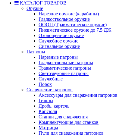
КАТАЛОГ ТОВАРОВ
Оружие
Нарезное оружие (карабины)
Гладкоствольное оружие
ОООП (Травматическое оружие)
Пневматическое оружие до 7,5 ДЖ
Охолощённое оружие
Служебное оружие
Сигнальное оружие
Патроны
Нарезные патроны
Гладкоствольные патроны
Травматические патроны
Светозвуковые патроны
Служебные
Порох
Снаряжение патронов
Аксессуары для снаряжения патронов
Гильзы
Дробь, картечь
Капсюля
Станки для снаряжения
Комплектующие для станков
Матрицы
Пули для снаряжения патронов