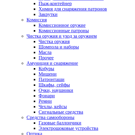
Пыж-контейнер
Химия для снаряжения патронов
Закрутки
Комиссия
Комиссионное оружие
Комиссионные патроны
Чистка оружия и уход за оружием
Чистка оружия
Шомпола и наборы
Масла
Прочее
Амуниция и снаряжение
Кобуры
Мишени
Патронташи
Шкафы, сейфы
Очки, наушники
Фонари
Ремни
Чехлы, кейсы
Сигнальные средства
Средства самообороны
Газовые баллончики
Электрошоковые устройства
Оптика