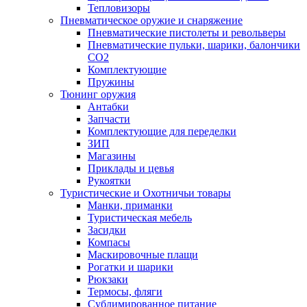
Тепловизоры
Пневматическое оружие и снаряжение
Пневматические пистолеты и револьверы
Пневматические пульки, шарики, балончики
CO2
Комплектующие
Пружины
Тюнинг оружия
Антабки
Запчасти
Комплектующие для переделки
ЗИП
Магазины
Приклады и цевья
Рукоятки
Туристические и Охотничьи товары
Манки, приманки
Туристическая мебель
Засидки
Компасы
Маскировочные плащи
Рогатки и шарики
Рюкзаки
Термосы, фляги
Сублимированное питание