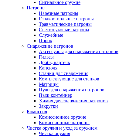
Сигнальное оружие
Патроны
Нарезные патроны
Гладкоствольные патроны
Травматические патроны
Светозвуковые патроны
Служебные
Порох
Снаряжение патронов
Аксессуары для снаряжения патронов
Гильзы
Дробь, картечь
Капсюля
Станки для снаряжения
Комплектующие для станков
Матрицы
Пули для снаряжения патронов
Пыж-контейнер
Химия для снаряжения патронов
Закрутки
Комиссия
Комиссионное оружие
Комиссионные патроны
Чистка оружия и уход за оружием
Чистка оружия