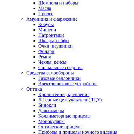
Шомпола и наборы
Масла
Прочее
Амуниция и снаряжение
Кобуры
Мишени
Патронташи
Шкафы, сейфы
Очки, наушники
Фонари
Ремни
Чехлы, кейсы
Сигнальные средства
Средства самообороны
Газовые баллончики
Электрошоковые устройства
Оптика
Кронштейны, крепления
Лазерные целеуказатели(ЛЦУ)
Бинокли
Дальномеры
Коллиматорные прицелы
Монокуляры
Оптические прицелы
Приборы и прицелы ночного видения