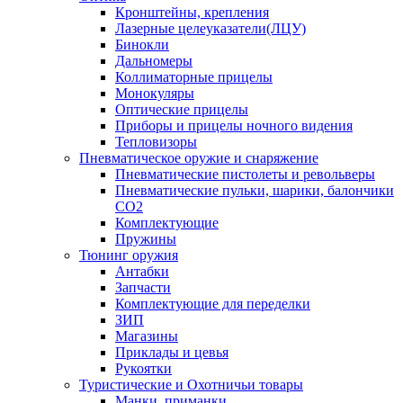
Кронштейны, крепления
Лазерные целеуказатели(ЛЦУ)
Бинокли
Дальномеры
Коллиматорные прицелы
Монокуляры
Оптические прицелы
Приборы и прицелы ночного видения
Тепловизоры
Пневматическое оружие и снаряжение
Пневматические пистолеты и револьверы
Пневматические пульки, шарики, балончики
CO2
Комплектующие
Пружины
Тюнинг оружия
Антабки
Запчасти
Комплектующие для переделки
ЗИП
Магазины
Приклады и цевья
Рукоятки
Туристические и Охотничьи товары
Манки, приманки