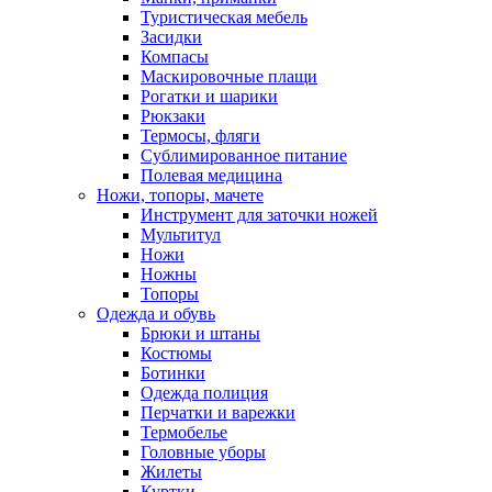
Туристическая мебель
Засидки
Компасы
Маскировочные плащи
Рогатки и шарики
Рюкзаки
Термосы, фляги
Сублимированное питание
Полевая медицина
Ножи, топоры, мачете
Инструмент для заточки ножей
Мультитул
Ножи
Ножны
Топоры
Одежда и обувь
Брюки и штаны
Костюмы
Ботинки
Одежда полиция
Перчатки и варежки
Термобелье
Головные уборы
Жилеты
Куртки