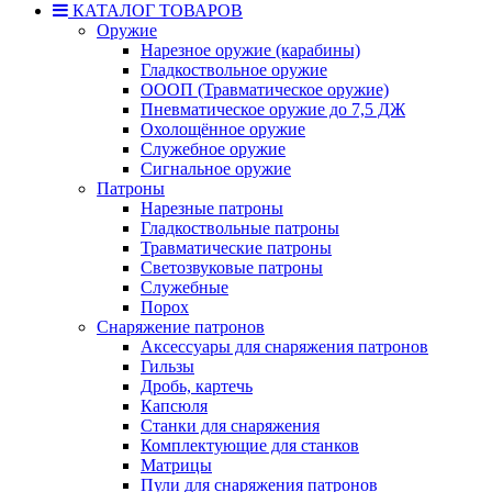
КАТАЛОГ ТОВАРОВ
Оружие
Нарезное оружие (карабины)
Гладкоствольное оружие
ОООП (Травматическое оружие)
Пневматическое оружие до 7,5 ДЖ
Охолощённое оружие
Служебное оружие
Сигнальное оружие
Патроны
Нарезные патроны
Гладкоствольные патроны
Травматические патроны
Светозвуковые патроны
Служебные
Порох
Снаряжение патронов
Аксессуары для снаряжения патронов
Гильзы
Дробь, картечь
Капсюля
Станки для снаряжения
Комплектующие для станков
Матрицы
Пули для снаряжения патронов