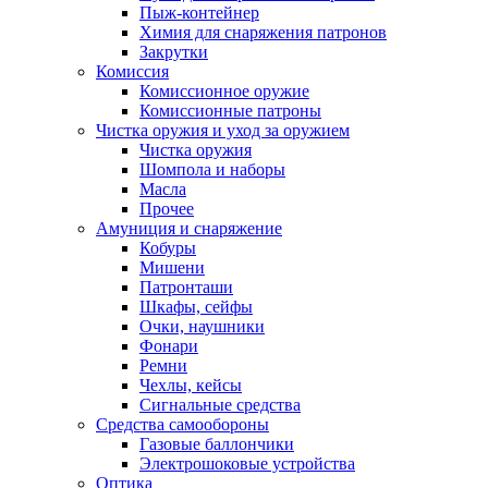
Пыж-контейнер
Химия для снаряжения патронов
Закрутки
Комиссия
Комиссионное оружие
Комиссионные патроны
Чистка оружия и уход за оружием
Чистка оружия
Шомпола и наборы
Масла
Прочее
Амуниция и снаряжение
Кобуры
Мишени
Патронташи
Шкафы, сейфы
Очки, наушники
Фонари
Ремни
Чехлы, кейсы
Сигнальные средства
Средства самообороны
Газовые баллончики
Электрошоковые устройства
Оптика