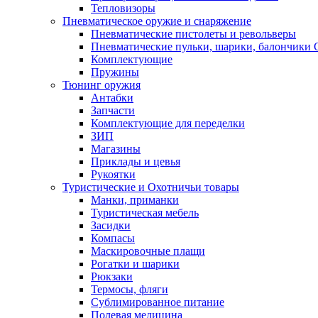
Тепловизоры
Пневматическое оружие и снаряжение
Пневматические пистолеты и револьверы
Пневматические пульки, шарики, балончики
Комплектующие
Пружины
Тюнинг оружия
Антабки
Запчасти
Комплектующие для переделки
ЗИП
Магазины
Приклады и цевья
Рукоятки
Туристические и Охотничьи товары
Манки, приманки
Туристическая мебель
Засидки
Компасы
Маскировочные плащи
Рогатки и шарики
Рюкзаки
Термосы, фляги
Сублимированное питание
Полевая медицина