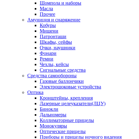
Шомпола и наборы
Масла
Прочее
Амуниция и снаряжение
Кобуры
Мишени
Патронташи
Шкафы, сейфы
Очки, наушники
Фонари
Ремни
Чехлы, кейсы
Сигнальные средства
Средства самообороны
Газовые баллончики
Электрошоковые устройства
Оптика
Кронштейны, крепления
Лазерные целеуказатели(ЛЦУ)
Бинокли
Дальномеры
Коллиматорные прицелы
Монокуляры
Оптические прицелы
Приборы и прицелы ночного видения