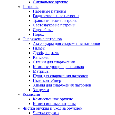
Сигнальное оружие
Патроны
Нарезные патроны
Гладкоствольные патроны
Травматические патроны
Светозвуковые патроны
Служебные
Порох
Снаряжение патронов
Аксессуары для снаряжения патронов
Гильзы
Дробь, картечь
Капсюля
Станки для снаряжения
Комплектующие для станков
Матрицы
Пули для снаряжения патронов
Пыж-контейнер
Химия для снаряжения патронов
Закрутки
Комиссия
Комиссионное оружие
Комиссионные патроны
Чистка оружия и уход за оружием
Чистка оружия