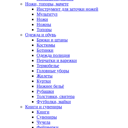
Ножи, топоры, мачете
Инструмент для заточки ножей
Мультитул
Ножи
Ножны
Топоры
Одежда и обувь
Брюки и штаны
Костюмы
Ботинки
Одежда полиция
Перчатки и варежки
Термобелье
Головные уборы
Жилеты
Куртки
Нижнее бельё
Рубашки
Толстовки, свитера
Футболки, майки
Книги и сувениры
Книги
Сувениры
Чучела
Фейрверки