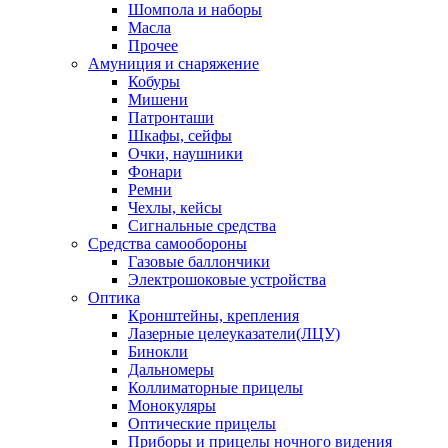
Шомпола и наборы
Масла
Прочее
Амуниция и снаряжение
Кобуры
Мишени
Патронташи
Шкафы, сейфы
Очки, наушники
Фонари
Ремни
Чехлы, кейсы
Сигнальные средства
Средства самообороны
Газовые баллончики
Электрошоковые устройства
Оптика
Кронштейны, крепления
Лазерные целеуказатели(ЛЦУ)
Бинокли
Дальномеры
Коллиматорные прицелы
Монокуляры
Оптические прицелы
Приборы и прицелы ночного видения