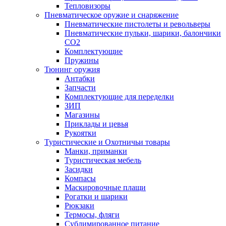
Тепловизоры
Пневматическое оружие и снаряжение
Пневматические пистолеты и револьверы
Пневматические пульки, шарики, балончики
CO2
Комплектующие
Пружины
Тюнинг оружия
Антабки
Запчасти
Комплектующие для переделки
ЗИП
Магазины
Приклады и цевья
Рукоятки
Туристические и Охотничьи товары
Манки, приманки
Туристическая мебель
Засидки
Компасы
Маскировочные плащи
Рогатки и шарики
Рюкзаки
Термосы, фляги
Сублимированное питание