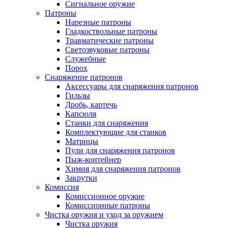
Сигнальное оружие
Патроны
Нарезные патроны
Гладкоствольные патроны
Травматические патроны
Светозвуковые патроны
Служебные
Порох
Снаряжение патронов
Аксессуары для снаряжения патронов
Гильзы
Дробь, картечь
Капсюля
Станки для снаряжения
Комплектующие для станков
Матрицы
Пули для снаряжения патронов
Пыж-контейнер
Химия для снаряжения патронов
Закрутки
Комиссия
Комиссионное оружие
Комиссионные патроны
Чистка оружия и уход за оружием
Чистка оружия