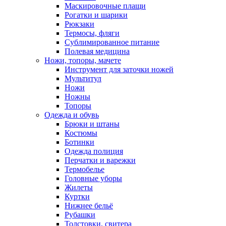
Маскировочные плащи
Рогатки и шарики
Рюкзаки
Термосы, фляги
Сублимированное питание
Полевая медицина
Ножи, топоры, мачете
Инструмент для заточки ножей
Мультитул
Ножи
Ножны
Топоры
Одежда и обувь
Брюки и штаны
Костюмы
Ботинки
Одежда полиция
Перчатки и варежки
Термобелье
Головные уборы
Жилеты
Куртки
Нижнее бельё
Рубашки
Толстовки, свитера