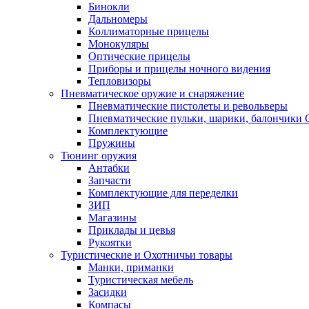
Бинокли
Дальномеры
Коллиматорные прицелы
Монокуляры
Оптические прицелы
Приборы и прицелы ночного видения
Тепловизоры
Пневматическое оружие и снаряжение
Пневматические пистолеты и револьверы
Пневматические пульки, шарики, балончики
Комплектующие
Пружины
Тюнинг оружия
Антабки
Запчасти
Комплектующие для переделки
ЗИП
Магазины
Приклады и цевья
Рукоятки
Туристические и Охотничьи товары
Манки, приманки
Туристическая мебель
Засидки
Компасы