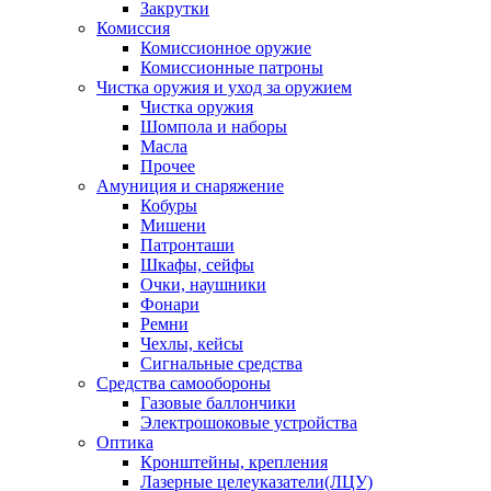
Закрутки
Комиссия
Комиссионное оружие
Комиссионные патроны
Чистка оружия и уход за оружием
Чистка оружия
Шомпола и наборы
Масла
Прочее
Амуниция и снаряжение
Кобуры
Мишени
Патронташи
Шкафы, сейфы
Очки, наушники
Фонари
Ремни
Чехлы, кейсы
Сигнальные средства
Средства самообороны
Газовые баллончики
Электрошоковые устройства
Оптика
Кронштейны, крепления
Лазерные целеуказатели(ЛЦУ)