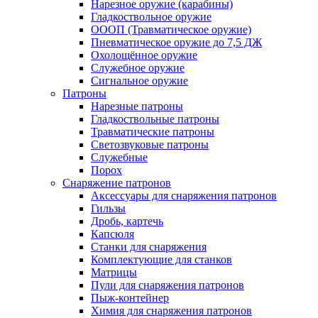
Нарезное оружие (карабины)
Гладкоствольное оружие
ОООП (Травматическое оружие)
Пневматическое оружие до 7,5 ДЖ
Охолощённое оружие
Служебное оружие
Сигнальное оружие
Патроны
Нарезные патроны
Гладкоствольные патроны
Травматические патроны
Светозвуковые патроны
Служебные
Порох
Снаряжение патронов
Аксессуары для снаряжения патронов
Гильзы
Дробь, картечь
Капсюля
Станки для снаряжения
Комплектующие для станков
Матрицы
Пули для снаряжения патронов
Пыж-контейнер
Химия для снаряжения патронов