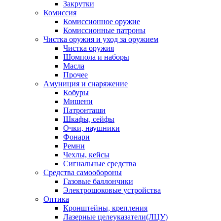
Закрутки
Комиссия
Комиссионное оружие
Комиссионные патроны
Чистка оружия и уход за оружием
Чистка оружия
Шомпола и наборы
Масла
Прочее
Амуниция и снаряжение
Кобуры
Мишени
Патронташи
Шкафы, сейфы
Очки, наушники
Фонари
Ремни
Чехлы, кейсы
Сигнальные средства
Средства самообороны
Газовые баллончики
Электрошоковые устройства
Оптика
Кронштейны, крепления
Лазерные целеуказатели(ЛЦУ)