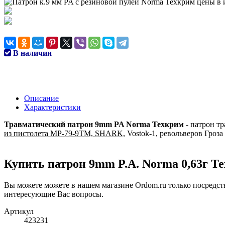
В наличии
Описание
Характеристики
Травматический патрон 9mm PA Norma Техкрим
- патрон тр
из пистолета МР-79-9ТМ, SHARK,
Vostok-1, револьверов Гроз
Купить патрон
9mm P.A.
Norma
0,63
г
Те
Вы можете можете в нашем магазине Ordom.ru только посредс
интересующие Вас вопросы.
Артикул
423231