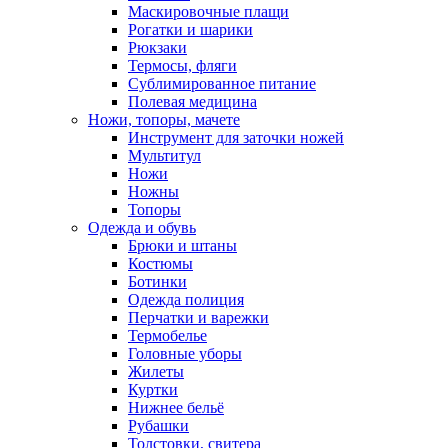
Маскировочные плащи
Рогатки и шарики
Рюкзаки
Термосы, фляги
Сублимированное питание
Полевая медицина
Ножи, топоры, мачете
Инструмент для заточки ножей
Мультитул
Ножи
Ножны
Топоры
Одежда и обувь
Брюки и штаны
Костюмы
Ботинки
Одежда полиция
Перчатки и варежки
Термобелье
Головные уборы
Жилеты
Куртки
Нижнее бельё
Рубашки
Толстовки, свитера