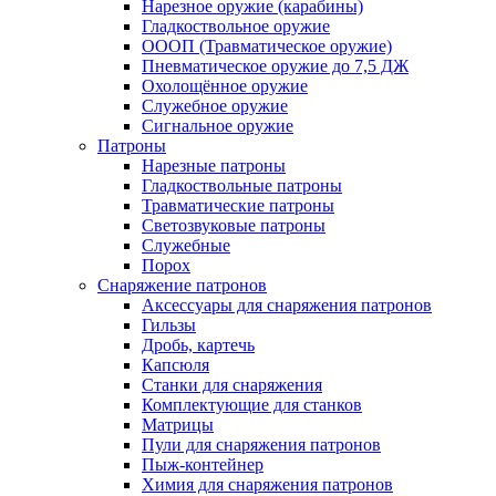
Нарезное оружие (карабины)
Гладкоствольное оружие
ОООП (Травматическое оружие)
Пневматическое оружие до 7,5 ДЖ
Охолощённое оружие
Служебное оружие
Сигнальное оружие
Патроны
Нарезные патроны
Гладкоствольные патроны
Травматические патроны
Светозвуковые патроны
Служебные
Порох
Снаряжение патронов
Аксессуары для снаряжения патронов
Гильзы
Дробь, картечь
Капсюля
Станки для снаряжения
Комплектующие для станков
Матрицы
Пули для снаряжения патронов
Пыж-контейнер
Химия для снаряжения патронов