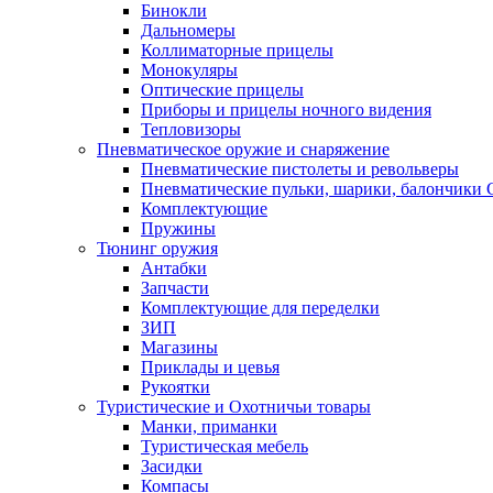
Бинокли
Дальномеры
Коллиматорные прицелы
Монокуляры
Оптические прицелы
Приборы и прицелы ночного видения
Тепловизоры
Пневматическое оружие и снаряжение
Пневматические пистолеты и револьверы
Пневматические пульки, шарики, балончики
Комплектующие
Пружины
Тюнинг оружия
Антабки
Запчасти
Комплектующие для переделки
ЗИП
Магазины
Приклады и цевья
Рукоятки
Туристические и Охотничьи товары
Манки, приманки
Туристическая мебель
Засидки
Компасы