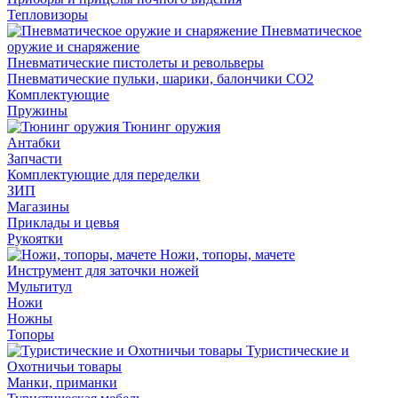
Тепловизоры
Пневматическое
оружие и снаряжение
Пневматические пистолеты и револьверы
Пневматические пульки, шарики, балончики CO2
Комплектующие
Пружины
Тюнинг оружия
Антабки
Запчасти
Комплектующие для переделки
ЗИП
Магазины
Приклады и цевья
Рукоятки
Ножи, топоры, мачете
Инструмент для заточки ножей
Мультитул
Ножи
Ножны
Топоры
Туристические и
Охотничьи товары
Манки, приманки