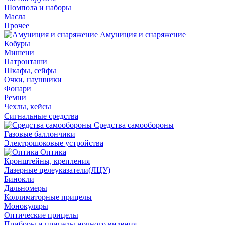
Шомпола и наборы
Масла
Прочее
Амуниция и снаряжение
Кобуры
Мишени
Патронташи
Шкафы, сейфы
Очки, наушники
Фонари
Ремни
Чехлы, кейсы
Сигнальные средства
Средства самообороны
Газовые баллончики
Электрошоковые устройства
Оптика
Кронштейны, крепления
Лазерные целеуказатели(ЛЦУ)
Бинокли
Дальномеры
Коллиматорные прицелы
Монокуляры
Оптические прицелы
Приборы и прицелы ночного видения