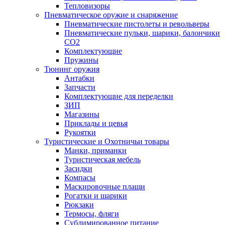
Тепловизоры
Пневматическое оружие и снаряжение
Пневматические пистолеты и револьверы
Пневматические пульки, шарики, балончики
CO2
Комплектующие
Пружины
Тюнинг оружия
Антабки
Запчасти
Комплектующие для переделки
ЗИП
Магазины
Приклады и цевья
Рукоятки
Туристические и Охотничьи товары
Манки, приманки
Туристическая мебель
Засидки
Компасы
Маскировочные плащи
Рогатки и шарики
Рюкзаки
Термосы, фляги
Сублимированное питание