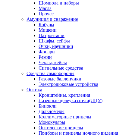
Шомпола и наборы
Масла
Прочее
Амуниция и снаряжение
Кобуры
Мишени
Патронташи
Шкафы, сейфы
Очки, наушники
Фонари
Ремни
Чехлы, кейсы
Сигнальные средства
Средства самообороны
Газовые баллончики
Электрошоковые устройства
Оптика
Кронштейны, крепления
Лазерные целеуказатели(ЛЦУ)
Бинокли
Дальномеры
Коллиматорные прицелы
Монокуляры
Оптические прицелы
Приборы и прицелы ночного видения