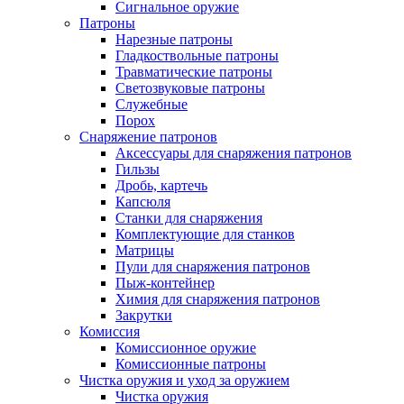
Сигнальное оружие
Патроны
Нарезные патроны
Гладкоствольные патроны
Травматические патроны
Светозвуковые патроны
Служебные
Порох
Снаряжение патронов
Аксессуары для снаряжения патронов
Гильзы
Дробь, картечь
Капсюля
Станки для снаряжения
Комплектующие для станков
Матрицы
Пули для снаряжения патронов
Пыж-контейнер
Химия для снаряжения патронов
Закрутки
Комиссия
Комиссионное оружие
Комиссионные патроны
Чистка оружия и уход за оружием
Чистка оружия