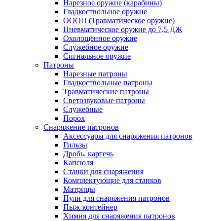
Нарезное оружие (карабины)
Гладкоствольное оружие
ОООП (Травматическое оружие)
Пневматическое оружие до 7,5 ДЖ
Охолощённое оружие
Служебное оружие
Сигнальное оружие
Патроны
Нарезные патроны
Гладкоствольные патроны
Травматические патроны
Светозвуковые патроны
Служебные
Порох
Снаряжение патронов
Аксессуары для снаряжения патронов
Гильзы
Дробь, картечь
Капсюля
Станки для снаряжения
Комплектующие для станков
Матрицы
Пули для снаряжения патронов
Пыж-контейнер
Химия для снаряжения патронов