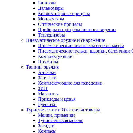
Бинокли
Дальномеры
Коллиматорные прицелы
Монокуляры
Оптические прицелы
Приборы и прицелы ночного видения
Тепловизоры
Пневматическое оружие и снаряжение
Пневматические пистолеты и револьверы
Пневматические пульки, шарики, балончики
Комплектующие
Пружины
Тюнинг оружия
Антабки
Запчасти
Комплектующие для переделки
ЗИП
Магазины
Приклады и цевья
Рукоятки
Туристические и Охотничьи товары
Манки, приманки
Туристическая мебель
Засидки
Компасы