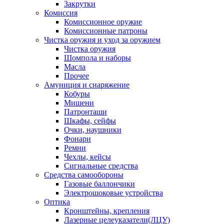
Закрутки
Комиссия
Комиссионное оружие
Комиссионные патроны
Чистка оружия и уход за оружием
Чистка оружия
Шомпола и наборы
Масла
Прочее
Амуниция и снаряжение
Кобуры
Мишени
Патронташи
Шкафы, сейфы
Очки, наушники
Фонари
Ремни
Чехлы, кейсы
Сигнальные средства
Средства самообороны
Газовые баллончики
Электрошоковые устройства
Оптика
Кронштейны, крепления
Лазерные целеуказатели(ЛЦУ)