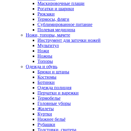
Маскировочные плащи
Рогатки и шарики
Рюкзаки
Термосы, фляги
Сублимированное питание
Полевая медицина
Ножи, топоры, мачете
Инструмент для заточки ножей
Мультитул
Ножи
Ножны
Топоры
Одежда и обувь
Брюки и штаны
Костюмы
Ботинки
Одежда полиция
Перчатки и варежки
Термобелье
Головные уборы
Жилеты
Куртки
Нижнее бельё
Рубашки
Толстовки, свитера