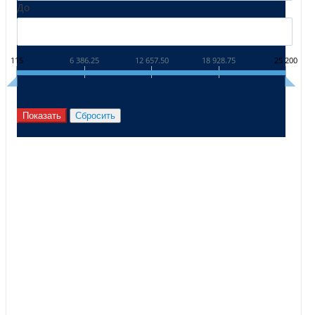
До
115
6 386.25
12 657.50
18 928.75
25 200