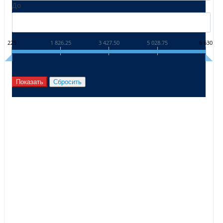
До
225
1 826.25
3 427.50
5 028.75
6 630