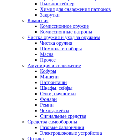
Пыж-контейнер
Химия для снаряжения патронов
Закрутки
Комиссия
Комиссионное оружие
Комиссионные патроны
Чистка оружия и уход за оружием
Чистка оружия
Шомпола и наборы
Масла
Прочее
Амуниция и снаряжение
Кобуры
Мишени
Патронташи
Шкафы, сейфы
Очки, наушники
Фонари
Ремни
Чехлы, кейсы
Сигнальные средства
Средства самообороны
Газовые баллончики
Электрошоковые устройства
Оптика