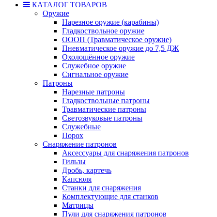
КАТАЛОГ ТОВАРОВ
Оружие
Нарезное оружие (карабины)
Гладкоствольное оружие
ОООП (Травматическое оружие)
Пневматическое оружие до 7,5 ДЖ
Охолощённое оружие
Служебное оружие
Сигнальное оружие
Патроны
Нарезные патроны
Гладкоствольные патроны
Травматические патроны
Светозвуковые патроны
Служебные
Порох
Снаряжение патронов
Аксессуары для снаряжения патронов
Гильзы
Дробь, картечь
Капсюля
Станки для снаряжения
Комплектующие для станков
Матрицы
Пули для снаряжения патронов