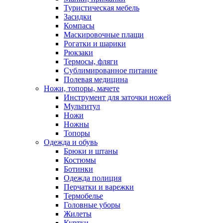
Туристическая мебель
Засидки
Компасы
Маскировочные плащи
Рогатки и шарики
Рюкзаки
Термосы, фляги
Сублимированное питание
Полевая медицина
Ножи, топоры, мачете
Инструмент для заточки ножей
Мультитул
Ножи
Ножны
Топоры
Одежда и обувь
Брюки и штаны
Костюмы
Ботинки
Одежда полиция
Перчатки и варежки
Термобелье
Головные уборы
Жилеты
Куртки