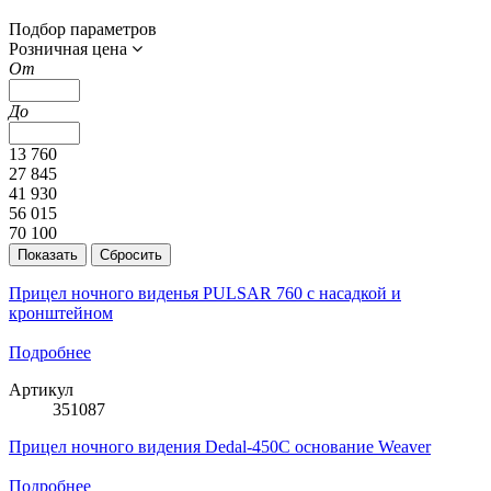
Подбор параметров
Розничная цена
От
До
13 760
27 845
41 930
56 015
70 100
Прицел ночного виденья PULSAR 760 с насадкой и
кронштейном
Подробнее
Артикул
351087
Прицел ночного видения Dedal-450С основание Weaver
Подробнее