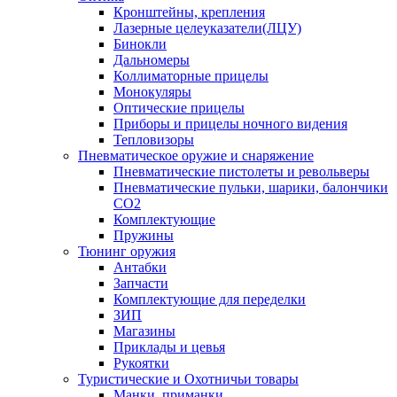
Кронштейны, крепления
Лазерные целеуказатели(ЛЦУ)
Бинокли
Дальномеры
Коллиматорные прицелы
Монокуляры
Оптические прицелы
Приборы и прицелы ночного видения
Тепловизоры
Пневматическое оружие и снаряжение
Пневматические пистолеты и револьверы
Пневматические пульки, шарики, балончики
CO2
Комплектующие
Пружины
Тюнинг оружия
Антабки
Запчасти
Комплектующие для переделки
ЗИП
Магазины
Приклады и цевья
Рукоятки
Туристические и Охотничьи товары
Манки, приманки