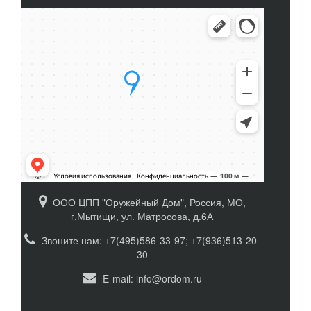
ООО ЦПП "Оружейный Дом", Россия, МО,
г.Мытищи, ул. Матросова, д.6А
Звоните нам: +7(495)586-33-97; +7(936)513-20-
30
E-mail:
info@ordom.ru