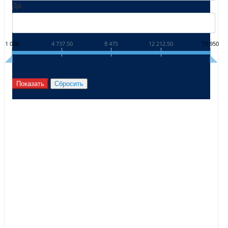
До
1 000
4 737.50
8 475
12 212.50
15 950