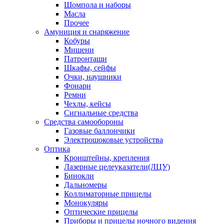
Шомпола и наборы
Масла
Прочее
Амуниция и снаряжение
Кобуры
Мишени
Патронташи
Шкафы, сейфы
Очки, наушники
Фонари
Ремни
Чехлы, кейсы
Сигнальные средства
Средства самообороны
Газовые баллончики
Электрошоковые устройства
Оптика
Кронштейны, крепления
Лазерные целеуказатели(ЛЦУ)
Бинокли
Дальномеры
Коллиматорные прицелы
Монокуляры
Оптические прицелы
Приборы и прицелы ночного видения