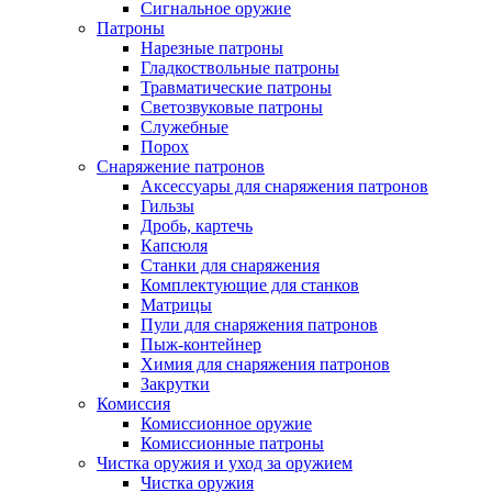
Сигнальное оружие
Патроны
Нарезные патроны
Гладкоствольные патроны
Травматические патроны
Светозвуковые патроны
Служебные
Порох
Снаряжение патронов
Аксессуары для снаряжения патронов
Гильзы
Дробь, картечь
Капсюля
Станки для снаряжения
Комплектующие для станков
Матрицы
Пули для снаряжения патронов
Пыж-контейнер
Химия для снаряжения патронов
Закрутки
Комиссия
Комиссионное оружие
Комиссионные патроны
Чистка оружия и уход за оружием
Чистка оружия