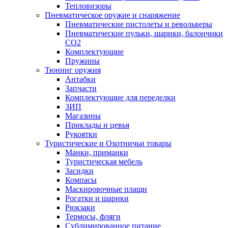
Тепловизоры
Пневматическое оружие и снаряжение
Пневматические пистолеты и револьверы
Пневматические пульки, шарики, балончики
CO2
Комплектующие
Пружины
Тюнинг оружия
Антабки
Запчасти
Комплектующие для переделки
ЗИП
Магазины
Приклады и цевья
Рукоятки
Туристические и Охотничьи товары
Манки, приманки
Туристическая мебель
Засидки
Компасы
Маскировочные плащи
Рогатки и шарики
Рюкзаки
Термосы, фляги
Сублимированное питание