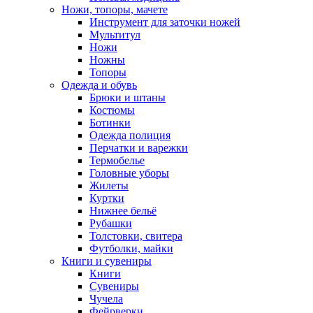
Ножи, топоры, мачете
Инструмент для заточки ножей
Мультитул
Ножи
Ножны
Топоры
Одежда и обувь
Брюки и штаны
Костюмы
Ботинки
Одежда полиция
Перчатки и варежки
Термобелье
Головные уборы
Жилеты
Куртки
Нижнее бельё
Рубашки
Толстовки, свитера
Футболки, майки
Книги и сувениры
Книги
Сувениры
Чучела
Фейрверки