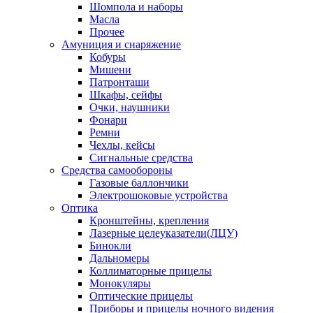
Шомпола и наборы
Масла
Прочее
Амуниция и снаряжение
Кобуры
Мишени
Патронташи
Шкафы, сейфы
Очки, наушники
Фонари
Ремни
Чехлы, кейсы
Сигнальные средства
Средства самообороны
Газовые баллончики
Электрошоковые устройства
Оптика
Кронштейны, крепления
Лазерные целеуказатели(ЛЦУ)
Бинокли
Дальномеры
Коллиматорные прицелы
Монокуляры
Оптические прицелы
Приборы и прицелы ночного видения