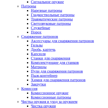
Сигнальное оружие
Патроны
Нарезные патроны
Гладкоствольные патроны
Травматические патроны
Светозвуковые патроны
Служебные
Порох
Снаряжение патронов
Аксессуары для снаряжения патронов
Гильзы
Дробь, картечь
Капсюля
Станки для снаряжения
Комплектующие для станков
Матрицы
Пули для снаряжения патронов
Пыж-контейнер
Химия для снаряжения патронов
Закрутки
Комиссия
Комиссионное оружие
Комиссионные патроны
Чистка оружия и уход за оружием
Чистка оружия