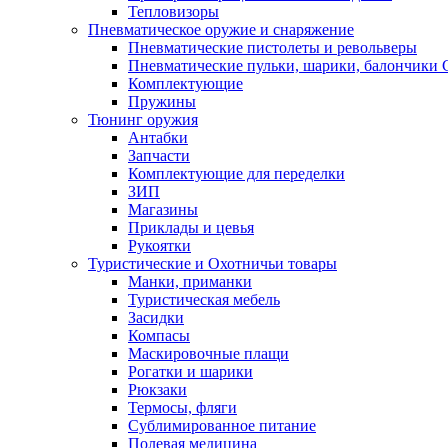
Тепловизоры
Пневматическое оружие и снаряжение
Пневматические пистолеты и револьверы
Пневматические пульки, шарики, балончики
Комплектующие
Пружины
Тюнинг оружия
Антабки
Запчасти
Комплектующие для переделки
ЗИП
Магазины
Приклады и цевья
Рукоятки
Туристические и Охотничьи товары
Манки, приманки
Туристическая мебель
Засидки
Компасы
Маскировочные плащи
Рогатки и шарики
Рюкзаки
Термосы, фляги
Сублимированное питание
Полевая медицина